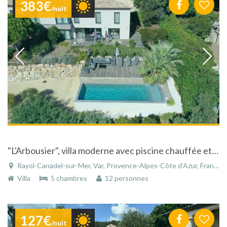
383€
/nuit
"L'Arbousier", villa moderne avec piscine chauffée et vue superbe sur mer !
Rayol-Canadel-sur-Mer, Var, Provence-Alpes-Côte d'Azur, France
Villa
5 chambres
12 personnes
127€
/nuit