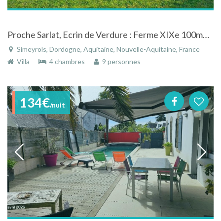
Proche Sarlat, Ecrin de Verdure : Ferme XIXe 100m2 pour 6Pers. au Coeur du Périgord Noir, au Calme +Accès Piscine 30°C
Simeyrols, Dordogne, Aquitaine, Nouvelle-Aquitaine, France
Villa
4 chambres
9 personnes
134€
/nuit