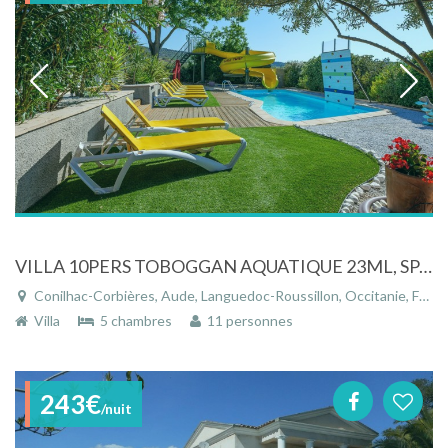
VILLA 10PERS TOBOGGAN AQUATIQUE 23ML, SPA, SAUNA, CINEMA PRIVE 10 PERS
Conilhac-Corbières, Aude, Languedoc-Roussillon, Occitanie, France
Villa
5 chambres
11 personnes
243€
/nuit