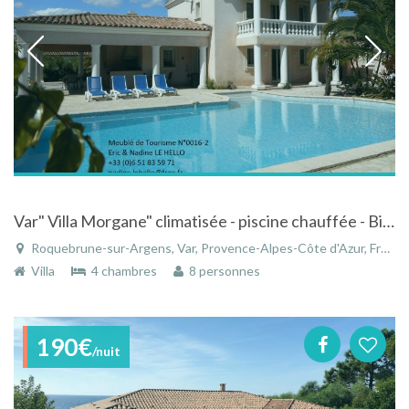
Var" Villa Morgane" climatisée - piscine chauffée - Billard - PingPong- WiFI - en 2 logements (140m2+50m2) - Animal accepté
Roquebrune-sur-Argens, Var, Provence-Alpes-Côte d'Azur, France
Villa
4 chambres
8 personnes
190€
/nuit