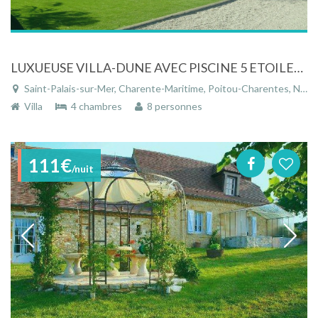
LUXUEUSE VILLA-DUNE AVEC PISCINE 5 ETOILES PLAGE A 200M ST PALAIS SUR MER
Saint-Palais-sur-Mer, Charente-Maritime, Poitou-Charentes, Nouvelle-Aquitaine, France
Villa
4 chambres
8 personnes
111€
/nuit