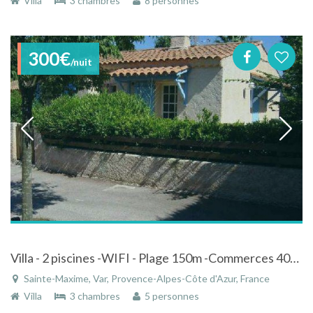
Villa
3 chambres
8 personnes
300€
/nuit
Villa - 2 piscines -WIFI - Plage 150m -Commerces 400m- Sainte-Maxime dans le Var
Sainte-Maxime, Var, Provence-Alpes-Côte d'Azur, France
Villa
3 chambres
5 personnes