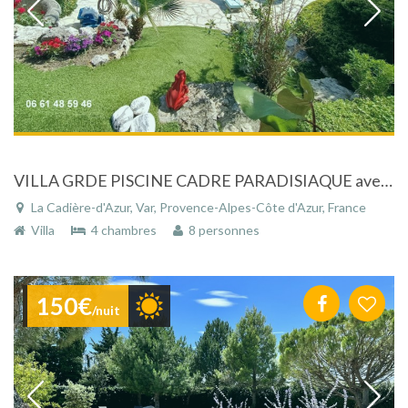
VILLA GRDE PISCINE CADRE PARADISIAQUE avec jardin entièrement paysagé dans un cadre de rêve, proche de Sanary sur mer (Var)
La Cadière-d'Azur, Var, Provence-Alpes-Côte d'Azur, France
Villa
4 chambres
8 personnes
150€
/nuit