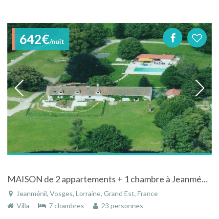
642€
/nuit
MAISON de 2 appartements + 1 chambre à Jeanménil dans les Vosges avec piscine chauffée et son pool-house pour 10 à 20 personnes.
Jeanménil, Vosges, Lorraine, Grand Est, France
Villa
7 chambres
23 personnes