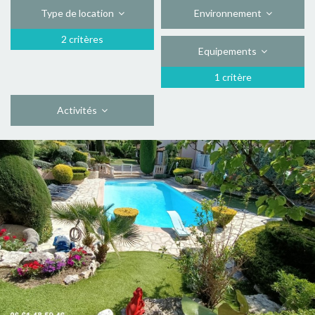
Type de location
Environnement
2 critères
Equipements
1 critère
Activités