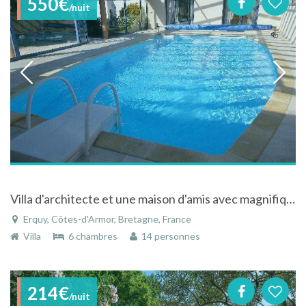
550€
/nuit
Villa d'architecte et une maison d'amis avec magnifique vue sur mer, piscine couverte et chauffée à Erquy en Bretagne
Erquy, Côtes-d'Armor, Bretagne, France
Villa
6 chambres
14 personnes
214€
/nuit