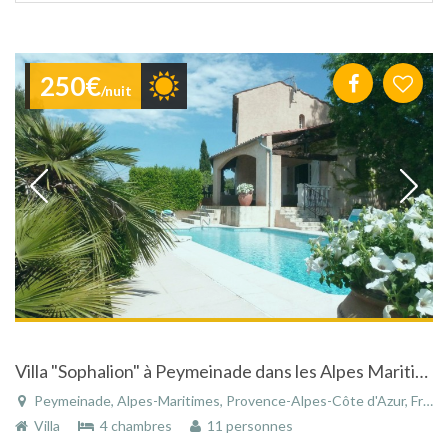
tri
250€
/nuit
Villa "Sophalion" à Peymeinade dans les Alpes Maritimes avec piscine et vue panoramique
Peymeinade, Alpes-Maritimes, Provence-Alpes-Côte d'Azur, France
Villa
4 chambres
11 personnes