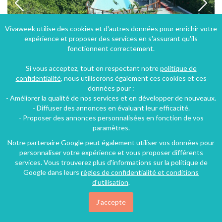
Vivaweek utilise des cookies et d'autres données pour enrichir votre
expérience et proposer des services en s'assurant qu'ils
fonctionnent correctement.
Si vous acceptez, tout en respectant notre
politique de
confidentialité
, nous utiliserons également ces cookies et ces
données pour :
Résidence avec piscine dans un cadre paisible
- Améliorer la qualité de nos services et en développer de nouveaux.
- Diffuser des annonces en évaluant leur efficacité.
Le Vauclin, Le Marin, Martinique
- Proposer des annonces personnalisées en fonction de vos
Villa
8 chambres
19 personnes
paramètres.
Notre partenaire Google peut également utiliser vos données pour
personnaliser votre expérience et vous proposer différents
126€
services. Vous trouverez plus d'informations sur la politique de
/nuit
Google dans leurs
règles de confidentialité et conditions
d'utilisation
.
J'accepte