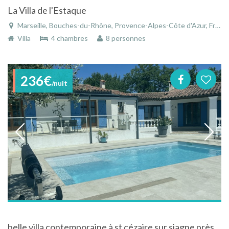
La Villa de l'Estaque
Marseille, Bouches-du-Rhône, Provence-Alpes-Côte d'Azur, France
Villa
4 chambres
8 personnes
236€
/nuit
belle villa contemporaine à st cézaire sur siagne près de grasse et cannes avec piscine