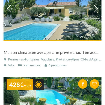
Maison climatisée avec piscine privée chauffée accessible personnes handicapées
Pernes-les-Fontaines, Vaucluse, Provence-Alpes-Côte d'Azur, France
Villa
2 chambres
6 personnes
428€
/nuit