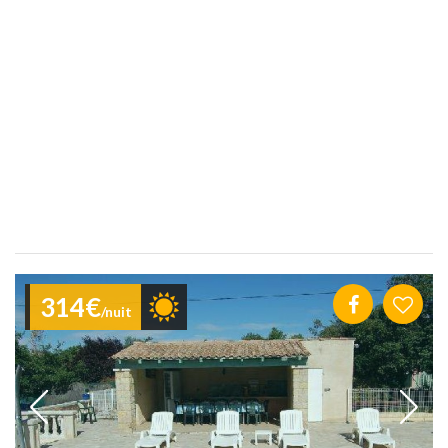
314€
/nuit