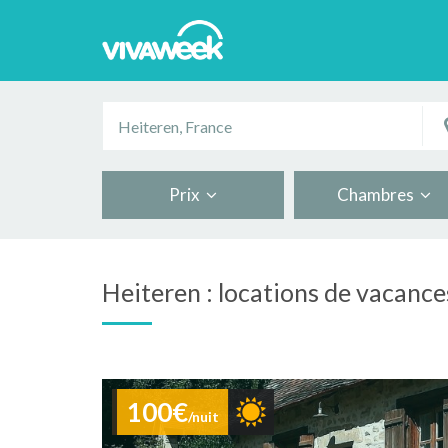
Prix
Chambres
Heiteren : locations de vacance
100€
/nuit