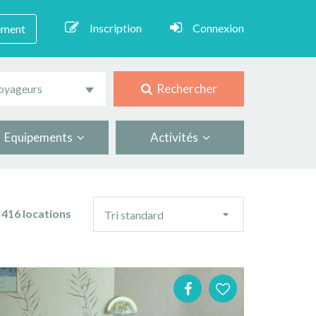
Inscription
Connexion
ement
Rechercher
oyageurs
Equipements
Activités
Ordre
416 locations
Tri standard
de
tri