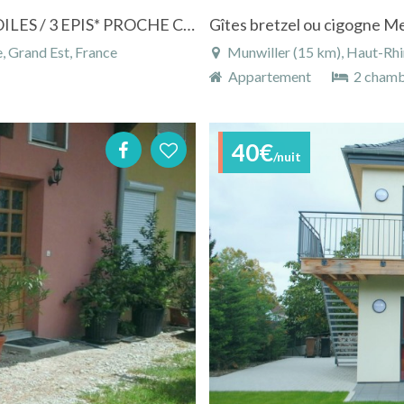
GITE ALSACE LE FOURNIL D'ANTAN 3 ETOILES / 3 EPIS* PROCHE COLMAR
Gîtes bretzel ou cigogne Me
, Grand Est, France
Munwiller (15 km), Haut-Rhin
Appartement
2 chamb
40€
/nuit