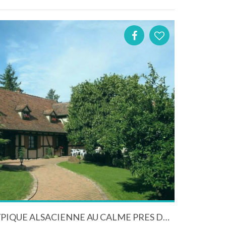
MAGNIFIQUE MAISON TYPIQUE ALSACIENNE AU CALME PRES DE COLMAR 12 PERSONNES