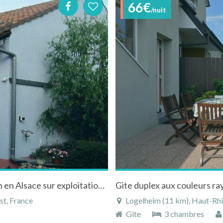
66€
/nuit
Location gîte à Hirtzfelden dans le Haut-Rhin en Alsace sur exploitation agricole
st, France
Logelheim (11 km), Haut-Rhin
Gîte
3 chambres