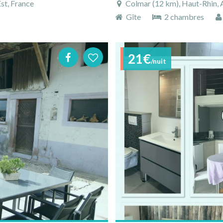
st, France
Colmar (12 km), Haut-Rhin, A
Gîte
2 chambres
21€
/nuit