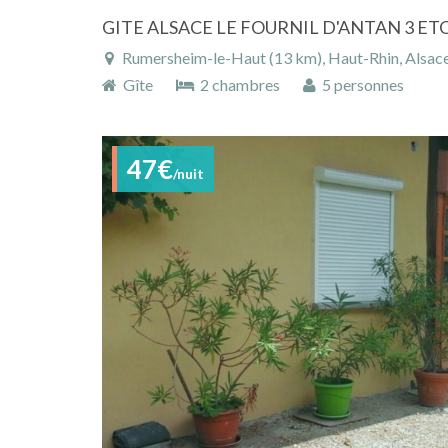
Rumersheim-le-Haut (13 km), Haut-Rhin, Alsace
Gîte
2 chambres
5 personnes
47€
/nuit