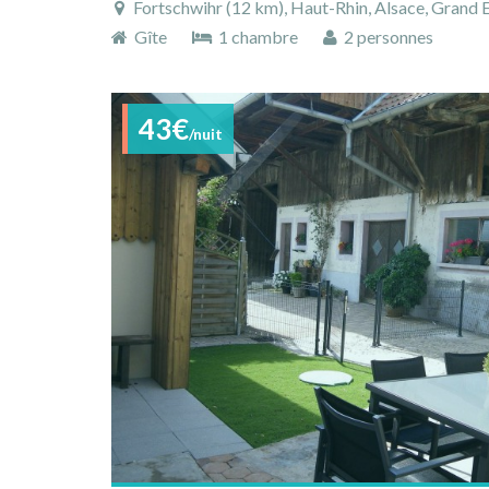
Fortschwihr (12 km), Haut-Rhin, Alsace, Grand E
Gîte
1 chambre
2 personnes
43€
/nuit