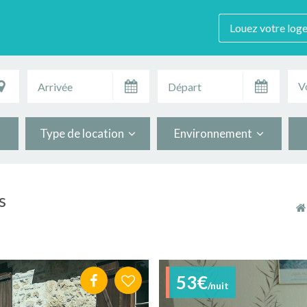
Louez votre log
V
Type de location
Environnement
s
53€
/nuit