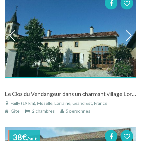
Le Clos du Vendangeur dans un charmant village Lorrain à 8mn de Metz
Failly (19 km), Moselle, Lorraine, Grand Est, France
Gîte
2 chambres
5 personnes
38€
/nuit