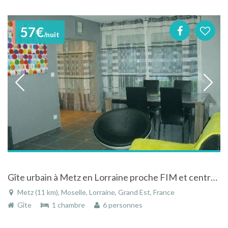
57€
/nuit
Gîte urbain à Metz en Lorraine proche FIM et centre Pompidou
Metz (11 km), Moselle, Lorraine, Grand Est, France
Gîte
1 chambre
6 personnes