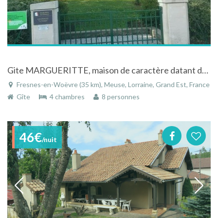
Gite MARGUERITTE, maison de caractère datant des années 1930.
Fresnes-en-Woëvre (35 km), Meuse, Lorraine, Grand Est, France
Gîte
4 chambres
8 personnes
46€
/nuit