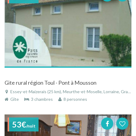
Gite rural région Toul - Pont à Mousson
Essey-et-Maizerais (25 km), Meurthe-et-Moselle, Lorraine, Grand Est, France
Gîte
3 chambres
8 personnes
53€
/nuit