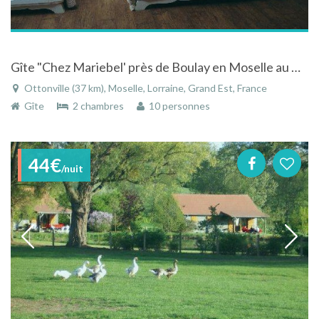
Gîte "Chez Mariebel' près de Boulay en Moselle au milieu d'une mini-ferme
Ottonville (37 km), Moselle, Lorraine, Grand Est, France
Gîte
2 chambres
10 personnes
44€
/nuit