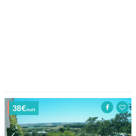
38€
/nuit