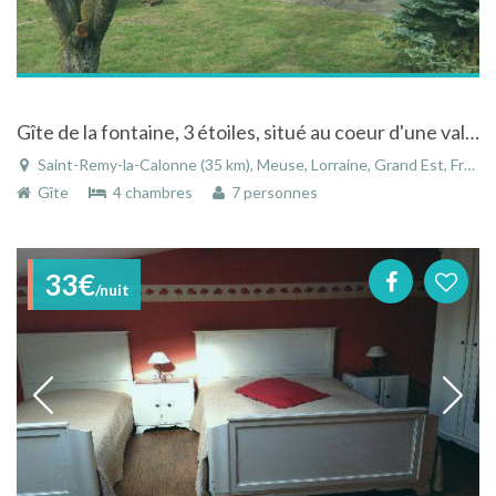
Gîte de la fontaine, 3 étoiles, situé au coeur d'une vallée verdoyante,
Saint-Remy-la-Calonne (35 km), Meuse, Lorraine, Grand Est, France
Gîte
4 chambres
7 personnes
33€
/nuit