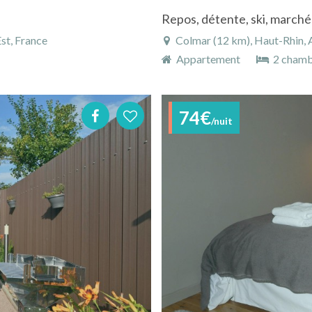
Repos, détente, ski, marché 
st, France
Colmar (12 km), Haut-Rhin, A
Appartement
2 chamb
74€
/nuit