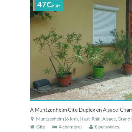
47€
/nuit
A Muntzenheim Gite Duplex en Alsace-Cha
Muntzenheim (6 km), Haut-Rhin, Alsace, Grand 
Gîte
4 chambres
8 personnes