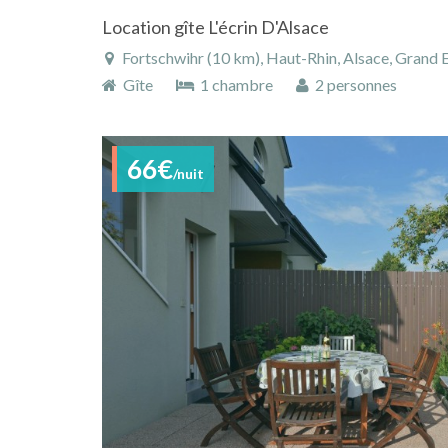
Location gîte L'écrin D'Alsace
Fortschwihr (10 km), Haut-Rhin, Alsace, Grand E
Gîte
1 chambre
2 personnes
66€
/nuit