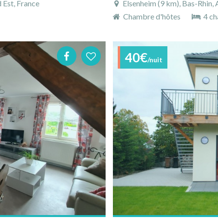
 Est, France
Elsenheim (9 km), Bas-Rhin, 
Chambre d'hôtes
4 ch
40€
/nuit