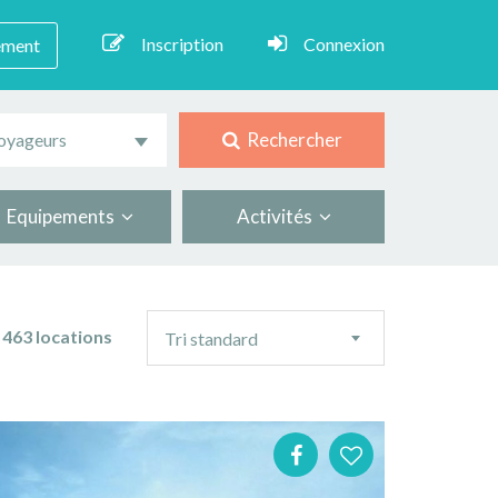
Inscription
Connexion
ement
Rechercher
oyageurs
Equipements
Activités
Ordre
463 locations
Tri standard
de
tri