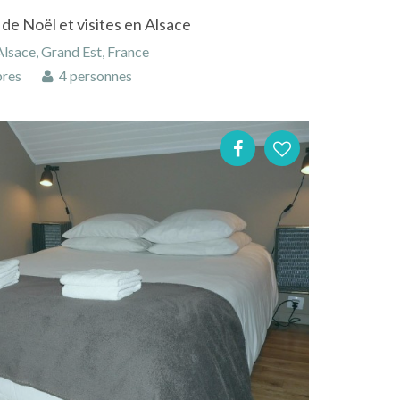
de Noël et visites en Alsace
lsace, Grand Est, France
res
4 personnes