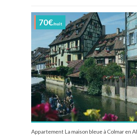
70€
/nuit