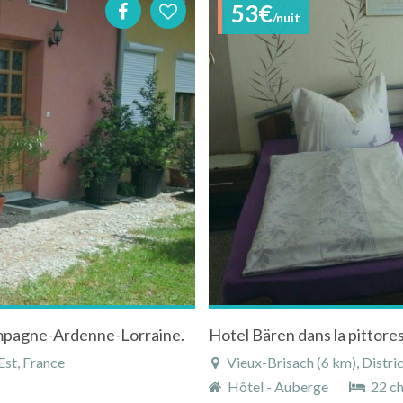
53€
/nuit
mpagne-Ardenne-Lorraine.
Hotel Bären dans la pittores
Est, France
Vieux-Brisach (6 km), District
Hôtel - Auberge
22 c