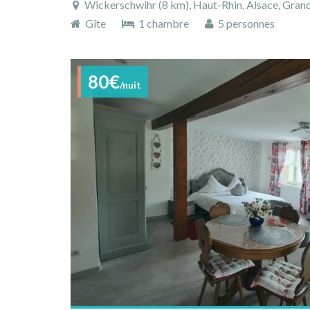
Wickerschwihr (8 km), Haut-Rhin, Alsace, Grand
Gîte
1 chambre
5 personnes
80€
/nuit