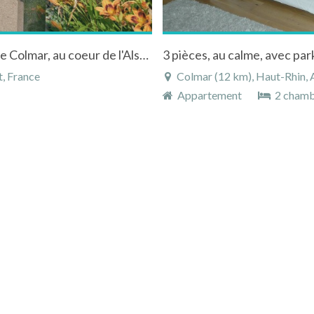
Gite duplex aux couleurs rayonnantes, proche Colmar, au coeur de l'Alsace.
3 pièces, au calme, avec par
t, France
Colmar (12 km), Haut-Rhin, A
Appartement
2 chamb