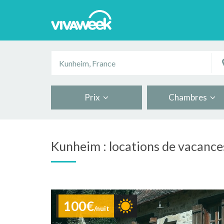
Prix
Chambres
Kunheim : locations de vacance
100€
/nuit