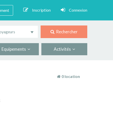
Inscription
Connexion
ement
Rechercher
oyageurs
Equipements
Activités
0 location
!