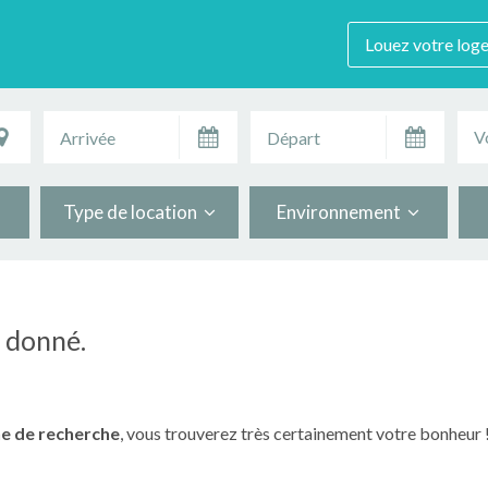
Louez votre log
V
Type de location
Environnement
n donné.
e de recherche
, vous trouverez très certainement votre bonheur 