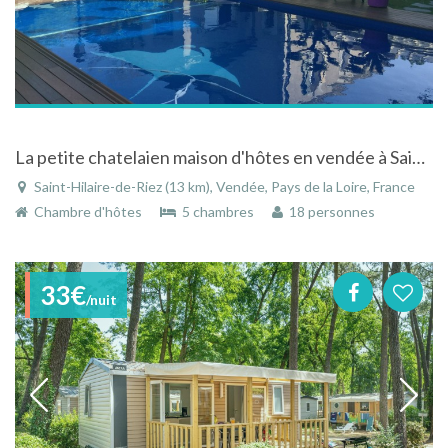
La petite chatelaien maison d'hôtes en vendée à Saint Hilaire de Riez avec piscine et jacuzzi
Saint-Hilaire-de-Riez (13 km), Vendée, Pays de la Loire, France
Chambre d'hôtes
5 chambres
18 personnes
33€
/nuit