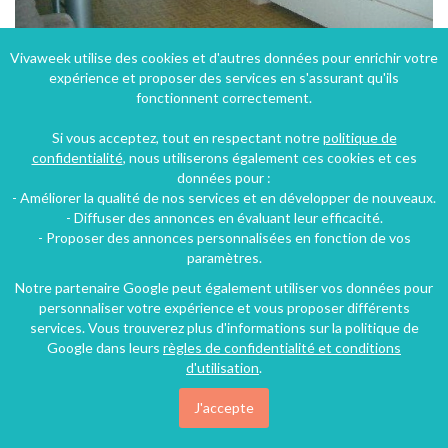
Vivaweek utilise des cookies et d'autres données pour enrichir votre
expérience et proposer des services en s'assurant qu'ils
Location saisonniere vendee pieds dans l'eau, plage 50 metres, superbe vue mer et sur l'ile d'yeu.
fonctionnent correctement.
Saint-Hilaire-de-Riez (13 km), Vendée, Pays de la Loire, France
Si vous acceptez, tout en respectant notre
politique de
Appartement
1 chambre
5 personnes
confidentialité
, nous utiliserons également ces cookies et ces
données pour :
- Améliorer la qualité de nos services et en développer de nouveaux.
69€
- Diffuser des annonces en évaluant leur efficacité.
/nuit
- Proposer des annonces personnalisées en fonction de vos
paramètres.
Notre partenaire Google peut également utiliser vos données pour
personnaliser votre expérience et vous proposer différents
services. Vous trouverez plus d'informations sur la politique de
Google dans leurs
règles de confidentialité et conditions
d'utilisation
.
J'accepte