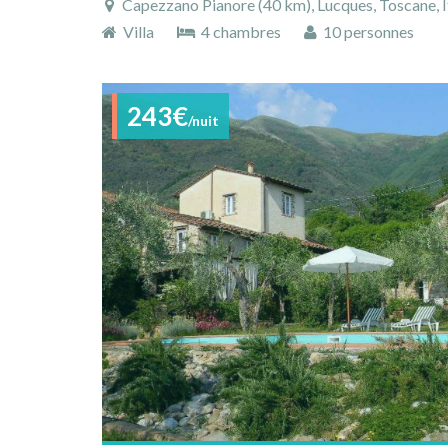
Capezzano Pianore (40 km), Lucques, Toscane, I
Villa
4 chambres
10 personnes
243€
/nuit