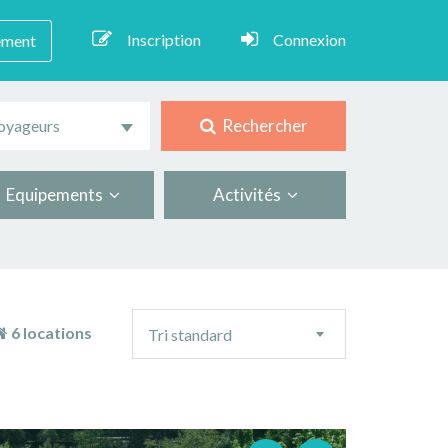
Inscription
Connexion
ement
Rechercher
oyageurs
Equipements
Activités
Ordre
6 locations
Tri standard
de
tri