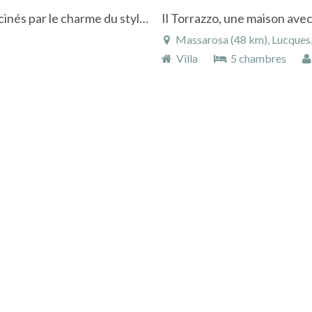
Borgo4case, hors du monde et du temps, fascinés par le charme du style toscan
Il Torrazzo, une maison avec
Massarosa (48 km), Lucques, 
Villa
5 chambres