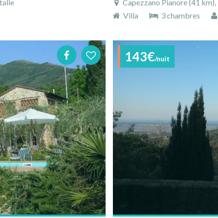
talie
Capezzano Pianore (41 km), L
Villa
3 chambres
143€
/nuit