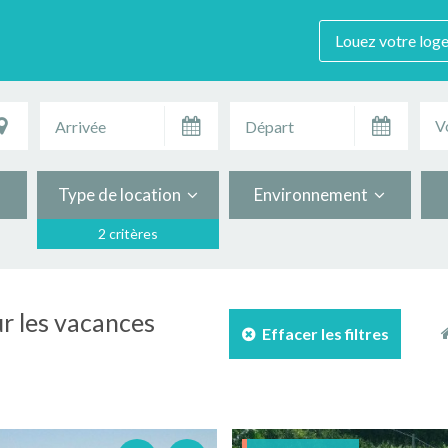
Louez votre log
V
Type de location
Environnement
2 critères
ur les vacances
Effacer les filtres