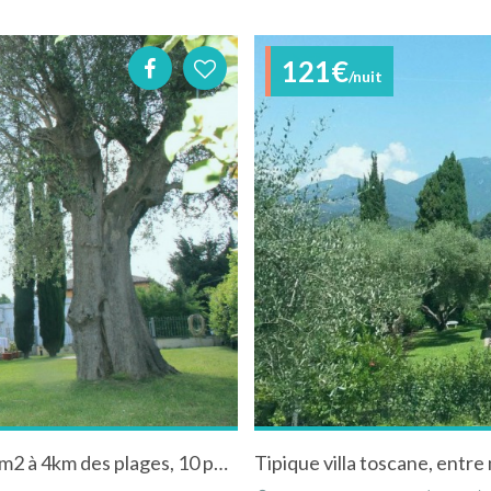
121€
/nuit
Belle Villa de 130m2, 3 niveaux, jardin de 400m2 à 4km des plages, 10 personnes
Tipique villa toscane, entr