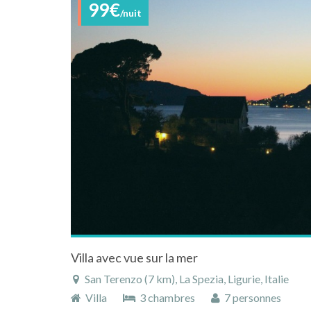
99€
/nuit
Villa avec vue sur la mer
San Terenzo (7 km), La Spezia, Ligurie, Italie
Villa
3 chambres
7 personnes