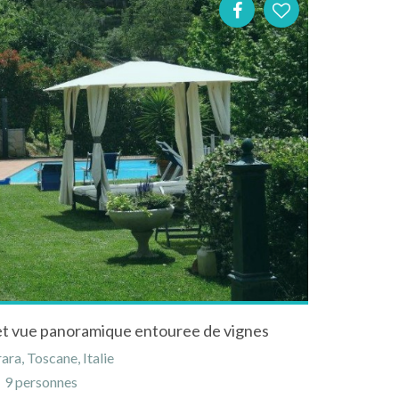
e et vue panoramique entouree de vignes
ra, Toscane, Italie
9 personnes