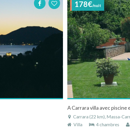
178€
/nuit
A Carrara villa avec piscin
Carrara (22 km), Massa-Carra
Villa
4 chambres