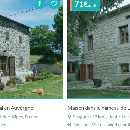
71€
/nuit
al en Auvergne
Maison dans le hameau de Lo
Rhône-Alpes, France
Saugues (19 km), Haute-Loir
nes
Maison - Villa
4 cham