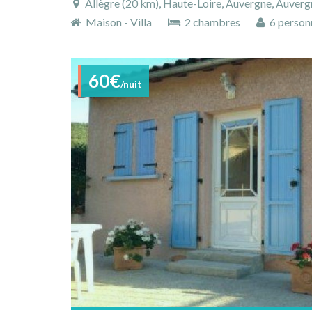
Allègre (20 km), Haute-Loire, Auvergne, Auver
Maison - Villa
2 chambres
6 person
60€
/nuit