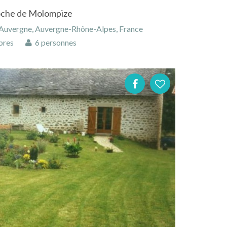
Roche de Molompize
 Auvergne, Auvergne-Rhône-Alpes, France
bres
6 personnes