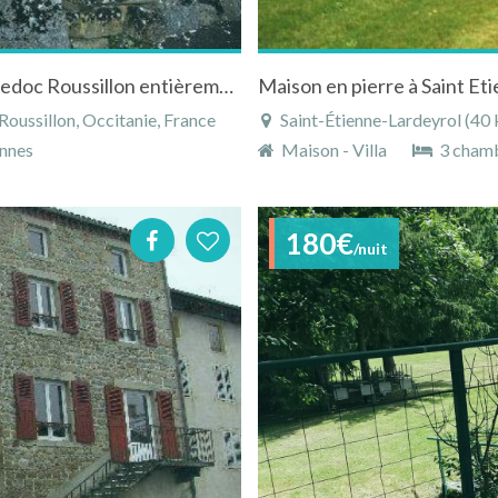
Gîte à Albaret-le-Comtal en Lozère en Languedoc Roussillon entièrement rénovée sur jardin privatif
Maison en pierre à Saint Et
oussillon, Occitanie, France
Saint-Étienne-Lardeyrol (40 km)
nnes
Maison - Villa
3 cham
180€
/nuit