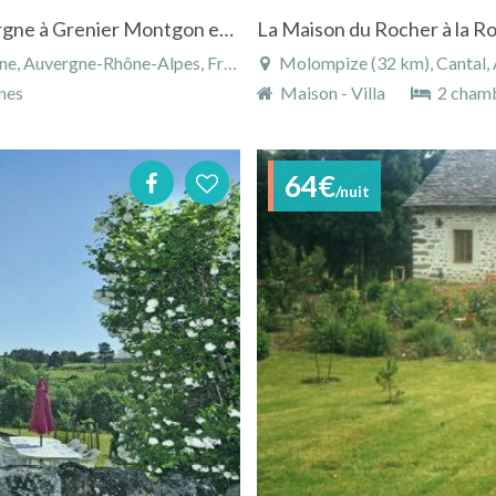
Maison pour 6 personnes au coeur de l'Auvergne à Grenier Montgon en Haute-Loire
La Maison du Rocher à la 
 Auvergne-Rhône-Alpes, France
Molompize (32 km), Cantal,
nes
Maison - Villa
2 cham
64€
/nuit