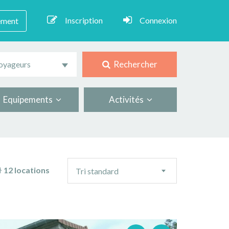
Inscription
Connexion
ement
Rechercher
oyageurs
Equipements
Activités
Ordre
12 locations
Tri standard
de
tri