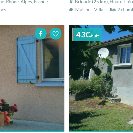
gne-Rhône-Alpes, France
Brioude (25 km), Haute-Loir
nes
Maison - Villa
2 cham
43€
/nuit