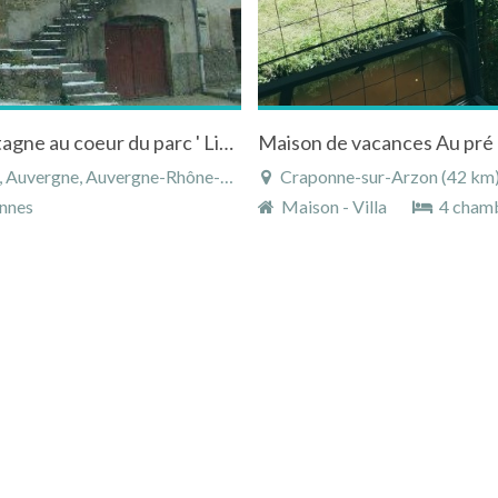
Maison de campagne dans un village de montagne au coeur du parc ' Livradois Forez " en Auvergne
Maison de vacances Au pr
ne, Auvergne-Rhône-Alpes, France
Craponne-sur-Arzon (42 km), H
nnes
Maison - Villa
4 cham