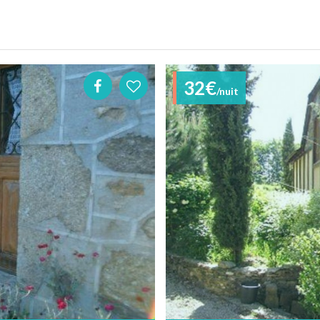
32€
/nuit