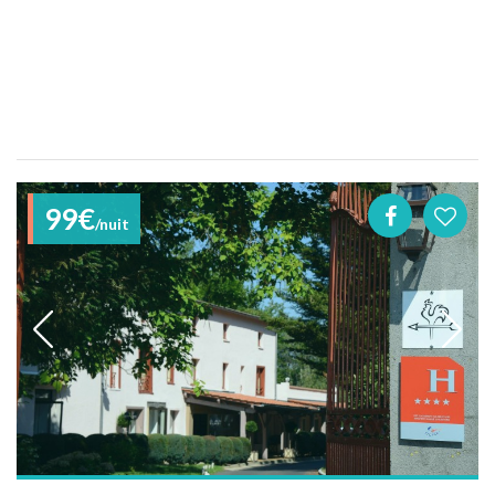
99€
/nuit