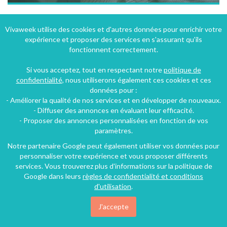
La Paresse en Douce - chambres et table d'hote - slow down, stay a while...
Vivaweek utilise des cookies et d'autres données pour enrichir votre
expérience et proposer des services en s'assurant qu'ils
Tours-sur-Meymont (37 km), Puy-de-Dôme, Auvergne, Auvergne-Rhône-Alpes, France
fonctionnent correctement.
Chambre d'hôtes
5 chambres
15 personnes
Si vous acceptez, tout en respectant notre
politique de
confidentialité
, nous utiliserons également ces cookies et ces
données pour :
75€
- Améliorer la qualité de nos services et en développer de nouveaux.
/nuit
- Diffuser des annonces en évaluant leur efficacité.
- Proposer des annonces personnalisées en fonction de vos
paramètres.
Notre partenaire Google peut également utiliser vos données pour
personnaliser votre expérience et vous proposer différents
services. Vous trouverez plus d'informations sur la politique de
Google dans leurs
règles de confidentialité et conditions
d'utilisation
.
J'accepte