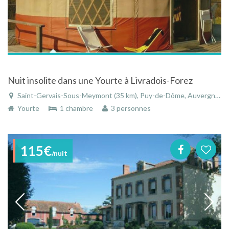
Nuit insolite dans une Yourte à Livradois-Forez
Saint-Gervais-Sous-Meymont (35 km), Puy-de-Dôme, Auvergne, Auvergne-Rhône-Alpes, France
Yourte
1 chambre
3 personnes
115€
/nuit