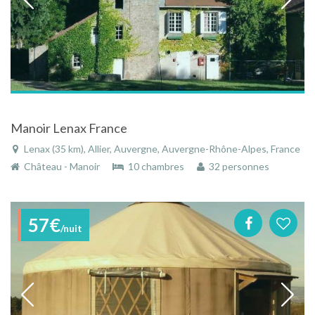
Manoir Lenax France
Lenax (35 km), Allier, Auvergne, Auvergne-Rhône-Alpes, France
Château - Manoir
10 chambres
32 personnes
57€
/nuit