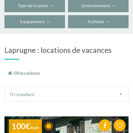
Type de location
Environnement
Equipements
Activités
Laprugne : locations de vacances
58 locations
Ordre
Tri standard
de
tri
100€
/nuit