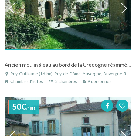
Ancien moulin à eau au bord de la Credogne réamménagé avec piscine, jacuzzi, sauna
Puy-Guillaume (16 km), Puy-de-Dôme, Auvergne, Auvergne-Rhône-Alpes, France
Chambre d'hôtes
3 chambres
9 personnes
50€
/nuit