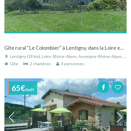
Gîte rural "Le Colombier" à Lentigny, dans la Loire en Rhône-Alpes, havre de paix dans le Roannais.
Lentigny (18 km), Loire, Rhône-Alpes, Auvergne-Rhône-Alpes, France
Gîte
2 chambres
4 personnes
65€
/nuit