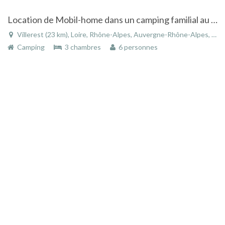
Location de Mobil-home dans un camping familial au bord du lac de Villerest en Rhônes-Alpes
Villerest (23 km), Loire, Rhône-Alpes, Auvergne-Rhône-Alpes, France
Camping
3 chambres
6 personnes