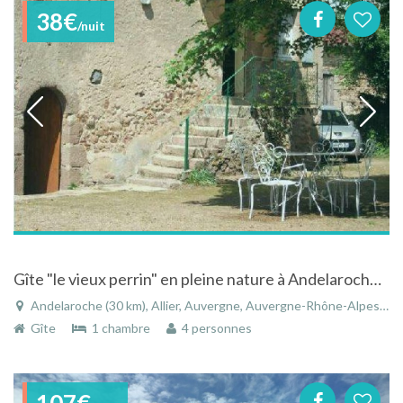
38€
/nuit
Gîte "le vieux perrin" en pleine nature à Andelaroche en Auvergne
Andelaroche (30 km), Allier, Auvergne, Auvergne-Rhône-Alpes, France
Gîte
1 chambre
4 personnes
107€