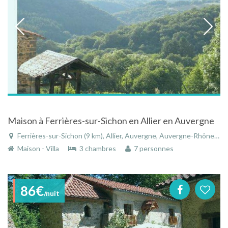
Maison à Ferrières-sur-Sichon en Allier en Auvergne
Ferrières-sur-Sichon (9 km), Allier, Auvergne, Auvergne-Rhône-Alpes, France
Maison - Villa
3 chambres
7 personnes
86€
/nuit