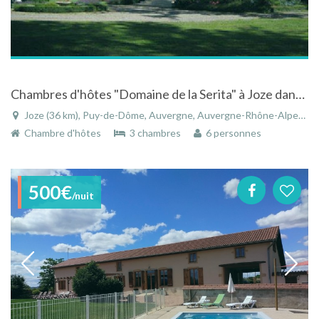
Chambres d'hôtes "Domaine de la Serita" à Joze dans le Puy-de-Dôme en Auvergne avec piscine
Joze (36 km), Puy-de-Dôme, Auvergne, Auvergne-Rhône-Alpes, France
Chambre d'hôtes
3 chambres
6 personnes
500€
/nuit