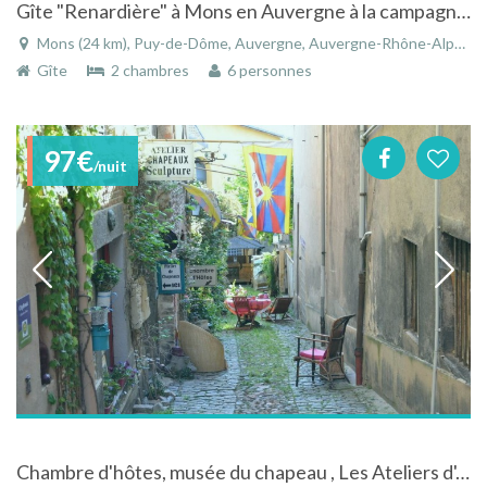
Gîte "Renardière" à Mons en Auvergne à la campagne dans l'enceinte d'un château
Mons (24 km), Puy-de-Dôme, Auvergne, Auvergne-Rhône-Alpes, France
Gîte
2 chambres
6 personnes
97€
/nuit
Chambre d'hôtes, musée du chapeau , Les Ateliers d'Art, chapeaux et sculpture