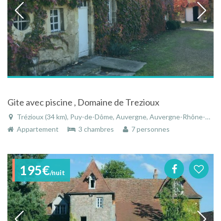
Gite avec piscine , Domaine de Trezioux
Trézioux (34 km), Puy-de-Dôme, Auvergne, Auvergne-Rhône-Alpes, France
Appartement
3 chambres
7 personnes
195€
/nuit