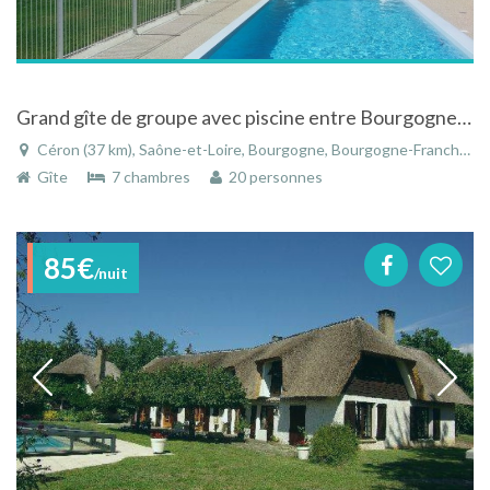
Grand gîte de groupe avec piscine entre Bourgogne du sud et Auvergne du nord, ni vis-à -vis ni voisinage
Céron (37 km), Saône-et-Loire, Bourgogne, Bourgogne-Franche-Comté, France
Gîte
7 chambres
20 personnes
85€
/nuit