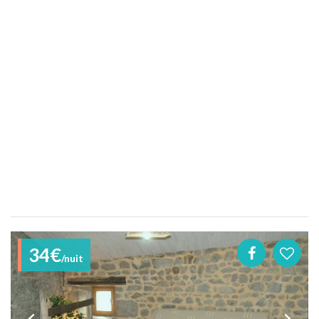
34€
/nuit