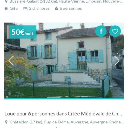
Bussière-Galant (5132 km), Haute-Vienne, Limousin, Nouvelle-Aquitaine, France
Gîte
2 chambres
6 personnes
50€
/nuit
Loue pour 6 personnes dans Citée Médiévale de Chateldon gîte de l'Ollière
Châteldon (17 km), Puy-de-Dôme, Auvergne, Auvergne-Rhône-Alpes, France