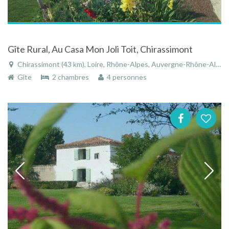
Gîte Rural, Au Casa Mon Joli Toit, Chirassimont
Chirassimont (43 km), Loire, Rhône-Alpes, Auvergne-Rhône-Alpes, France
Gîte
2 chambres
4 personnes