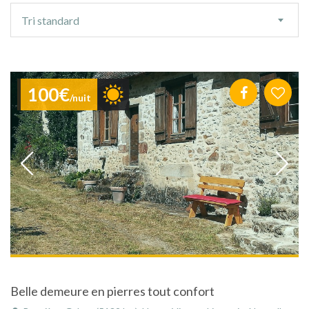
Ordre
Tri standard
de
tri
100€
/nuit
Belle demeure en pierres tout confort