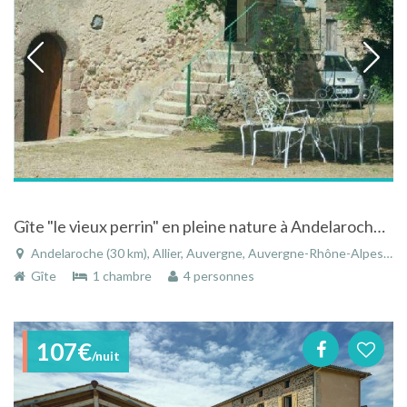
Gîte "le vieux perrin" en pleine nature à Andelaroche en Auvergne
Andelaroche (30 km), Allier, Auvergne, Auvergne-Rhône-Alpes, France
Gîte
1 chambre
4 personnes
107€
/nuit