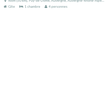
Riom (50 km), Puy-de-Dôme, Auvergne, Auvergne-Rhône-Alpes, France
Gîte
1 chambre
4 personnes