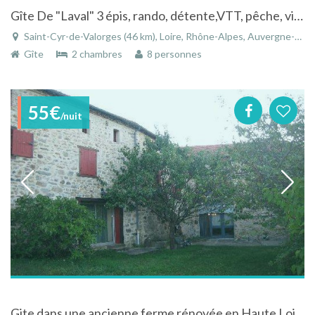
Gîte De "Laval" 3 épis, rando, détente,VTT, pêche, visite à la ferme,accueil handicap,animx acceptés
Saint-Cyr-de-Valorges (46 km), Loire, Rhône-Alpes, Auvergne-Rhône-Alpes, France
Gîte
2 chambres
8 personnes
55€
/nuit
Gite dans une ancienne ferme rénovée en Haute Loire au coeur de l'Auvergne