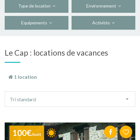
Type de location
Environnement
Equipements
Activités
Le Cap : locations de vacances
1 location
Ordre
Tri standard
de
tri
100€
/nuit