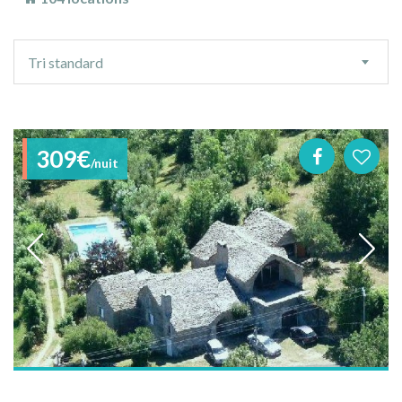
Ordre
Tri standard
de
tri
309€
/nuit