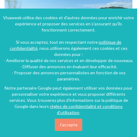
Vivaweek utilise des cookies et d'autres données pour enrichir votre
expérience et proposer des services en s'assurant qu'ils
fonctionnent correctement.
Si vous acceptez, tout en respectant notre
politique de
confidentialité
, nous utiliserons également ces cookies et ces
données pour :
- Améliorer la qualité de nos services et en développer de nouveaux.
- Diffuser des annonces en évaluant leur efficacité.
- Proposer des annonces personnalisées en fonction de vos
Villa d'exception 5* avec piscine et une vue unique proche du musée soulages
paramètres.
Sainte-Eulalie-d'Olt (24 km), Aveyron, Midi-Pyrénées, France
Notre partenaire Google peut également utiliser vos données pour
personnaliser votre expérience et vous proposer différents
Villa
5 chambres
10 personnes
services. Vous trouverez plus d'informations sur la politique de
Google dans leurs
règles de confidentialité et conditions
d'utilisation
.
16€
/nuit
J'accepte