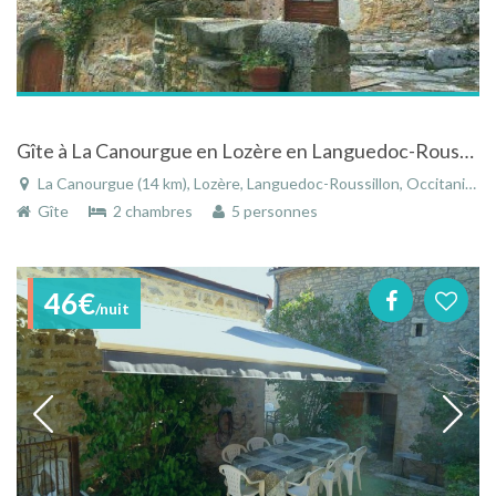
Gîte à La Canourgue en Lozère en Languedoc-Roussillon sur le causse de Sauveterre
La Canourgue (14 km), Lozère, Languedoc-Roussillon, Occitanie, France
Gîte
2 chambres
5 personnes
46€
/nuit