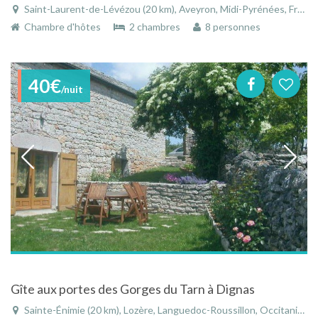
Saint-Laurent-de-Lévézou (20 km), Aveyron, Midi-Pyrénées, France
Chambre d'hôtes
2 chambres
8 personnes
40€
/nuit
Gîte aux portes des Gorges du Tarn à Dignas
Sainte-Énimie (20 km), Lozère, Languedoc-Roussillon, Occitanie, France