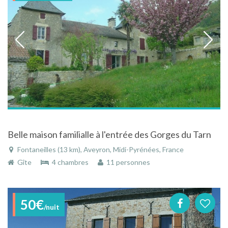
Belle maison familialle à l'entrée des Gorges du Tarn
Fontaneilles (13 km), Aveyron, Midi-Pyrénées, France
Gîte
4 chambres
11 personnes
50€
/nuit