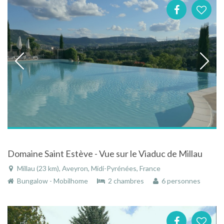
Domaine Saint Estève - Vue sur le Viaduc de Millau
Millau (23 km), Aveyron, Midi-Pyrénées, France
Bungalow - Mobilhome
2 chambres
6 personnes