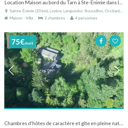
Location Maison au bord du Tarn à Ste-Enimie dans les Gorges du Tarn pour 4 pers
Sainte-Énimie (20 km), Lozère, Languedoc-Roussillon, Occitanie, France
Maison - Villa
2 chambres
4 personnes
75€
/nuit
Chambres d’hôtes de caractère et gîte en pleine nature avec Table d'hôtes végétarienne "La Mélière" entre Millau et Rodez