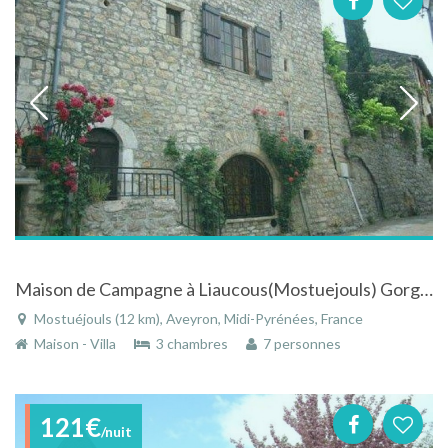
Maison de Campagne à Liaucous(Mostuejouls) Gorges du Tarn et à 20km de Millau et son Viaduc
Mostuéjouls (12 km), Aveyron, Midi-Pyrénées, France
Maison - Villa
3 chambres
7 personnes
121€
/nuit