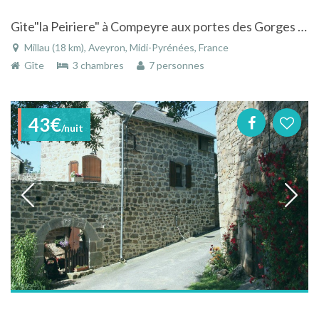
Gite"la Peiriere" à Compeyre aux portes des Gorges du Tarn et du Viaduc de Millau - Wifi
Millau (18 km), Aveyron, Midi-Pyrénées, France
Gîte
3 chambres
7 personnes
43€
/nuit