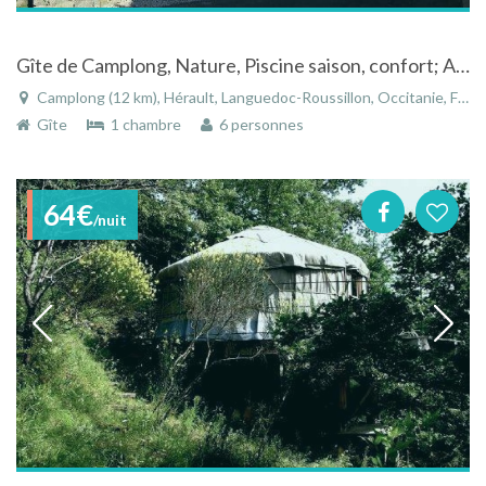
Gîte de Camplong, Nature, Piscine saison, confort; Accueil du Parc Rgal du Haut Languedoc
Camplong (12 km), Hérault, Languedoc-Roussillon, Occitanie, France
Gîte
1 chambre
6 personnes
64€
/nuit