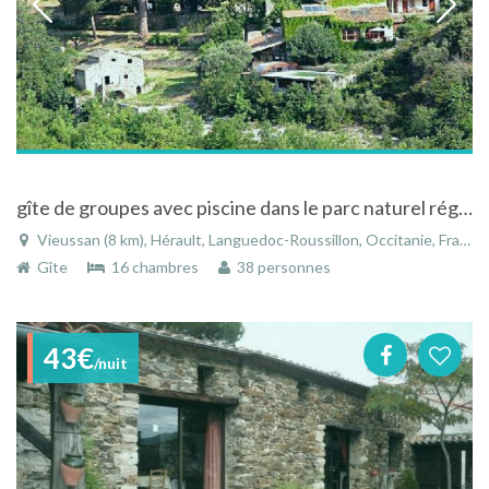
gîte de groupes avec piscine dans le parc naturel régionel du haut Languedoc
Vieussan (8 km), Hérault, Languedoc-Roussillon, Occitanie, France
Gîte
16 chambres
38 personnes
43€
/nuit