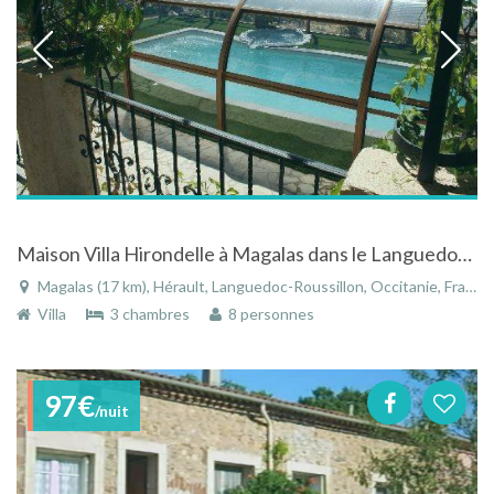
Maison Villa Hirondelle à Magalas dans le Languedoc Roussillon avec piscine
Magalas (17 km), Hérault, Languedoc-Roussillon, Occitanie, France
Villa
3 chambres
8 personnes
97€
/nuit