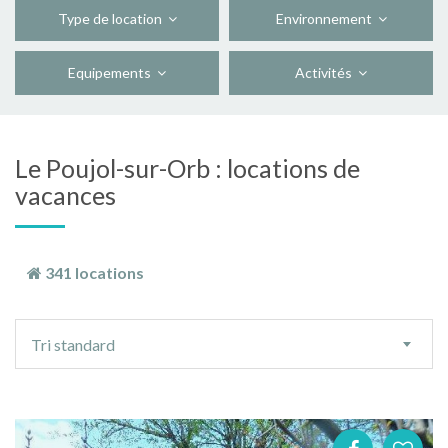
Type de location
Environnement
Equipements
Activités
Le Poujol-sur-Orb : locations de
vacances
341 locations
Ordre
Tri standard
de
tri