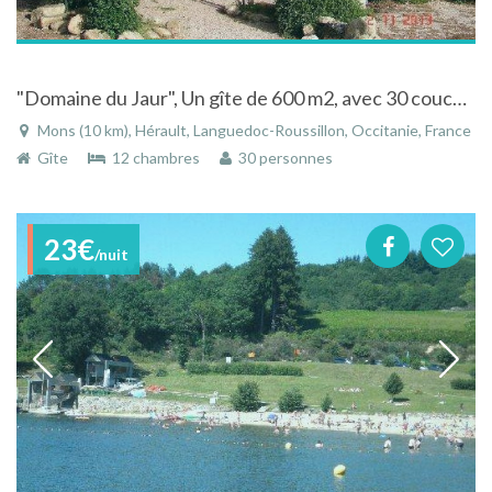
"Domaine du Jaur", Un gîte de 600 m2, avec 30 couchages à Mons la trivalle dans le parc régional.
Mons (10 km), Hérault, Languedoc-Roussillon, Occitanie, France
Gîte
12 chambres
30 personnes
23€
/nuit