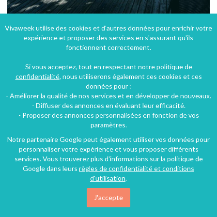
Vivaweek utilise des cookies et d'autres données pour enrichir votre
expérience et proposer des services en s'assurant qu'ils
Hotel Le pressoir près de Saint Chinian
fonctionnent correctement.
Saint-Chinian (20 km), Hérault, Languedoc-Roussillon, Occitanie, France
Hôtel - Auberge
16 chambres
32 personnes
Si vous acceptez, tout en respectant notre
politique de
confidentialité
, nous utiliserons également ces cookies et ces
données pour :
- Améliorer la qualité de nos services et en développer de nouveaux.
141€
- Diffuser des annonces en évaluant leur efficacité.
/nuit
- Proposer des annonces personnalisées en fonction de vos
paramètres.
Notre partenaire Google peut également utiliser vos données pour
personnaliser votre expérience et vous proposer différents
services. Vous trouverez plus d'informations sur la politique de
Google dans leurs
règles de confidentialité et conditions
d'utilisation
.
J'accepte