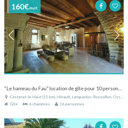
160€
/nuit
"Le hameau du Fau" location de gîte pour 10 personnes jusqu'a 16 personnes
Castanet-le-Haut (15 km), Hérault, Languedoc-Roussillon, Occitanie, France
Gîte
6 chambres
16 personnes