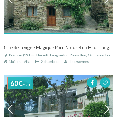
Gite de la vigne Magique Parc Naturel du Haut Languedoc
Prémian (19 km), Hérault, Languedoc-Roussillon, Occitanie, France
Maison - Villa
2 chambres
4 personnes
60€
/nuit