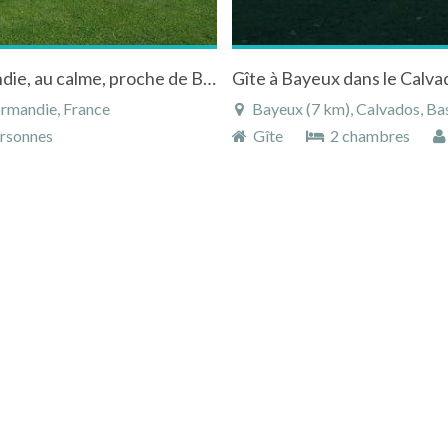
Chambres d'hôtes dans un Haras, en Normandie, au calme, proche de Bayeux , des plages du Débarquement, du Monst Saint Michel,
rmandie, France
Bayeux (7 km), Calvados, B
rsonnes
Gîte
2 chambres