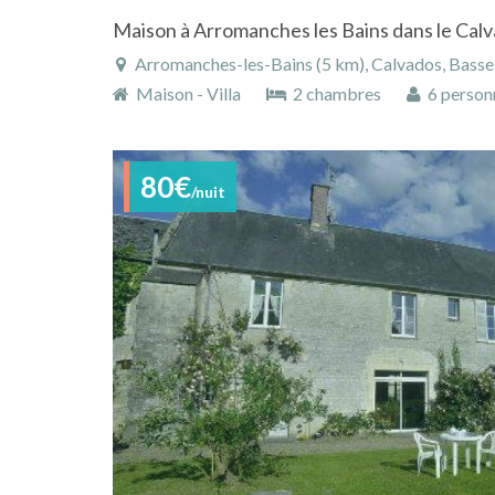
Maison à Arromanches les Bains dans le Ca
Arromanches-les-Bains (5 km), Calvados, Basse
Maison - Villa
2 chambres
6 person
80€
/nuit