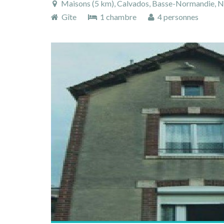
Maisons (5 km), Calvados, Basse-Normandie, N
Gîte
1 chambre
4 personnes