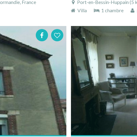
ormandie, France
Port-en-Bessin-Huppain (5 km
Villa
1 chambre
5