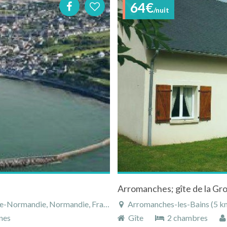
64€
/nuit
Arromanches; gîte de la Gr
-Normandie, Normandie, France
Arromanches-les-Bains (5 km
nes
Gîte
2 chambres