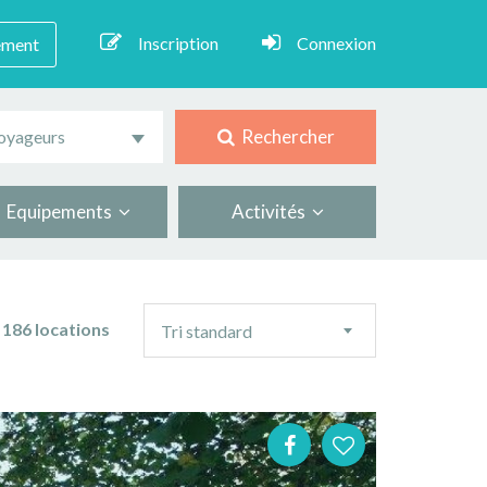
Inscription
Connexion
ement
Rechercher
oyageurs
Equipements
Activités
Ordre
186 locations
Tri standard
de
tri