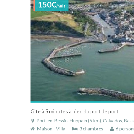
150€
/nuit
Gîte à 5 minutes à pied du port de port
Port-en-Bessin-Huppain (5 km), Calvados, Basse
Maison - Villa
3 chambres
6 person