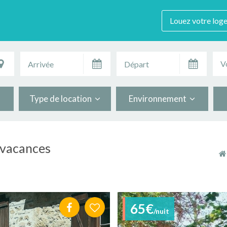
Louez votre log
V
Type de location
Environnement
 vacances
65€
/nuit