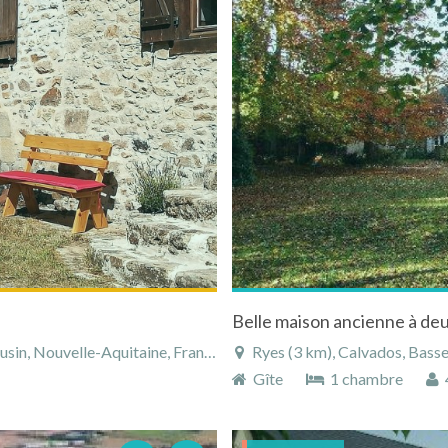
Belle maison ancienne à de
in, Nouvelle-Aquitaine, France
Ryes (3 km), Calvados, Bass
Gîte
1 chambre
4