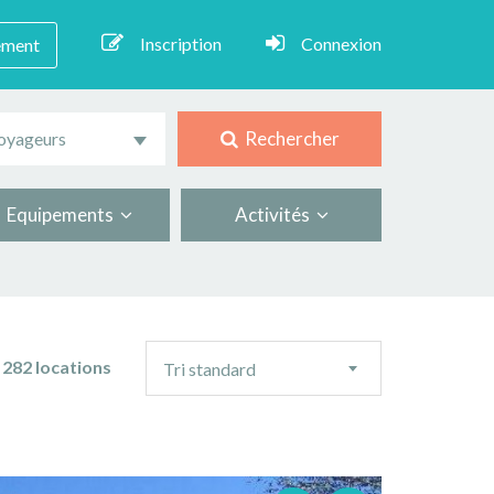
Inscription
Connexion
ement
Rechercher
oyageurs
Equipements
Activités
Ordre
282 locations
Tri standard
de
tri