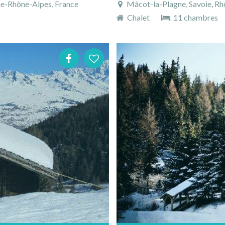
ne-Rhône-Alpes, France
Mâcot-la-Plagne, Savoie, Rh
Chalet
11 chambres