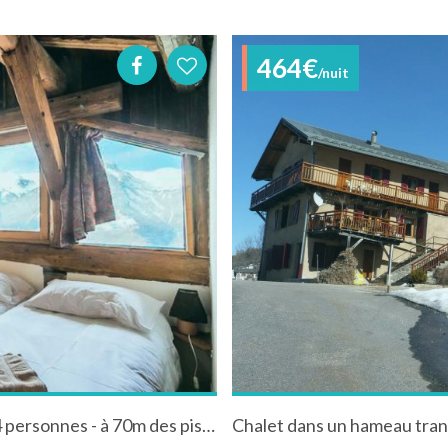
464€
/nuit
Chalet tout confort avec sauna et jacuzzi - 24 personnes - à 70m des pistes du Paradiski
Chalet dans un hameau tranqui