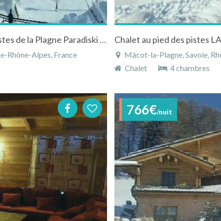
Gîte de séjour en demi pension à 5 min des pistes de la Plagne Paradiski en Savoie
Chalet au pied des pistes L
ne-Rhône-Alpes, France
Mâcot-la-Plagne, Savoie, Rh
Chalet
4 chambres
766€
/nuit