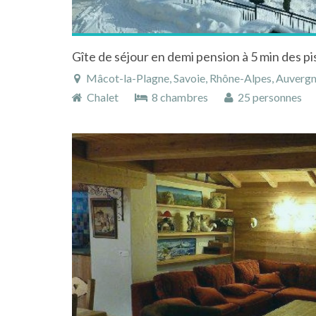
Mâcot-la-Plagne, Savoie, Rhône-Alpes, Auverg
Chalet
8 chambres
25 personnes