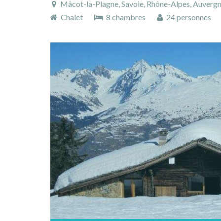
Mâcot-la-Plagne, Savoie, Rhône-Alpes, Auverg
Chalet
8 chambres
24 personnes