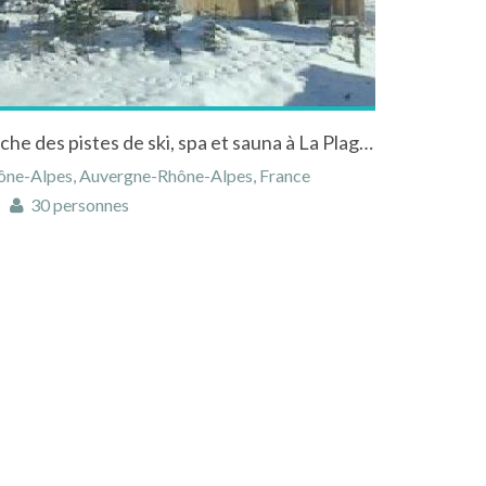
Confortable(s) chalet(s) proche des pistes de ski, spa et sauna à La Plagne en Savoie
ône-Alpes, Auvergne-Rhône-Alpes, France
30 personnes