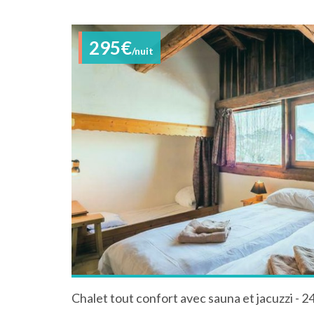
295€
/nuit