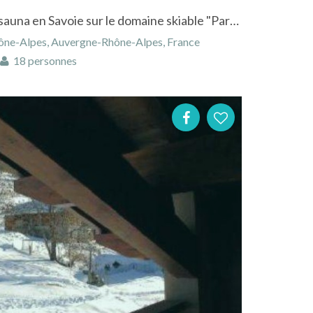
Luxueux chalet avec spa et sauna en Savoie sur le domaine skiable "Paradiski"
ône-Alpes, Auvergne-Rhône-Alpes, France
18 personnes