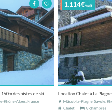
1.114€
/nuit
 160m des pistes de ski
Location Chalet à La Plagne
ne-Rhône-Alpes, France
Mâcot-la-Plagne, Savoie, Rh
Chalet
8 chambres