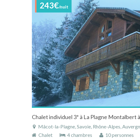
243€
/nuit
Chalet individuel 3* à La Plagne Montalbert à
Mâcot-la-Plagne, Savoie, Rhône-Alpes, Auverg
Chalet
4 chambres
10 personnes