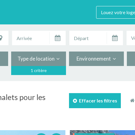
Louez votre log
V
Type de location
Environnement
1 critère
alets pour les
Effacer les filtres