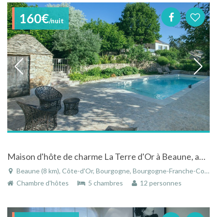
160€
/nuit
Maison d'hôte de charme La Terre d'Or à Beaune, au dessus des vignes. Piscine, jacuzzi & jardins Bio.
Beaune (8 km), Côte-d'Or, Bourgogne, Bourgogne-Franche-Comté, France
Chambre d'hôtes
5 chambres
12 personnes