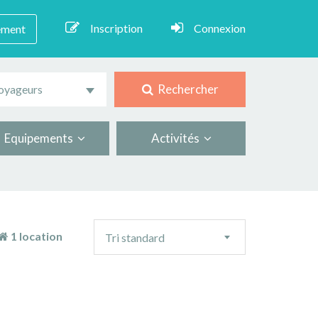
Inscription
Connexion
ement
Rechercher
oyageurs
Equipements
Activités
Ordre
1 location
Tri standard
de
tri