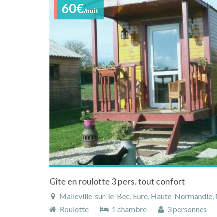
60€
/nuit
Gîte en roulotte 3 pers. tout confort
Malleville-sur-le-Bec, Eure, Haute-Normandie,
Roulotte
1 chambre
3 personnes