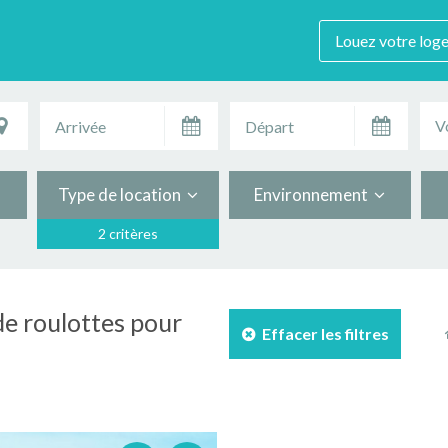
Louez votre log
V
Type de location
Environnement
2 critères
 de roulottes pour
Effacer les filtres