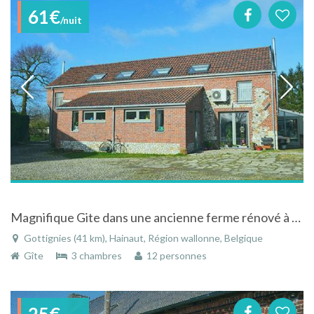
61€
/nuit
Magnifique Gite dans une ancienne ferme rénové à proximité de Mons
Gottignies (41 km), Hainaut, Région wallonne, Belgique
Gîte
3 chambres
12 personnes
25€