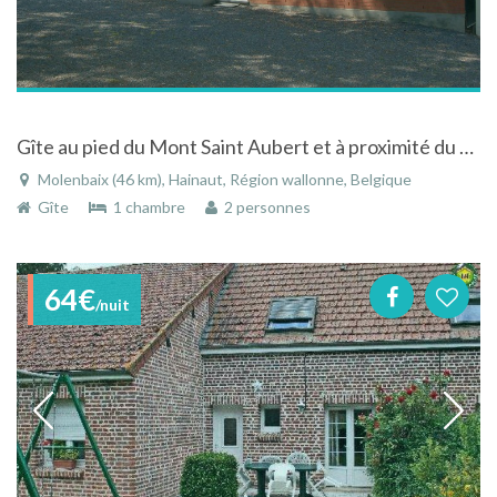
Gîte au pied du Mont Saint Aubert et à proximité du Mont de l'Enclus.
Molenbaix (46 km), Hainaut, Région wallonne, Belgique
Gîte
1 chambre
2 personnes
64€
/nuit