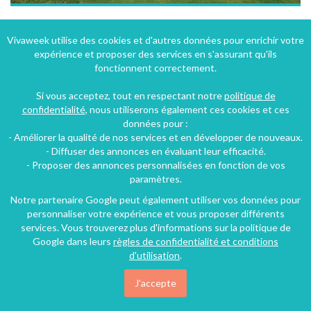
Gîte de charme, au coeur du pays des collines, situé à Wodecq en Région Wallonne dans la Province de Hainaut en Belgique
Vivaweek utilise des cookies et d'autres données pour enrichir votre
expérience et proposer des services en s'assurant qu'ils
Wodecq (49 km), Hainaut, Région wallonne, Belgique
fonctionnent correctement.
Gîte
1 chambre
4 personnes
Si vous acceptez, tout en respectant notre
politique de
confidentialité
, nous utiliserons également ces cookies et ces
données pour :
- Améliorer la qualité de nos services et en développer de nouveaux.
- Diffuser des annonces en évaluant leur efficacité.
- Proposer des annonces personnalisées en fonction de vos
paramètres.
Notre partenaire Google peut également utiliser vos données pour
personnaliser votre expérience et vous proposer différents
services. Vous trouverez plus d'informations sur la politique de
Google dans leurs
règles de confidentialité et conditions
d'utilisation
.
J'accepte