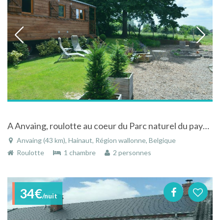
A Anvaing, roulotte au coeur du Parc naturel du pays des collines
Anvaing (43 km), Hainaut, Région wallonne, Belgique
Roulotte
1 chambre
2 personnes
34€
/nuit