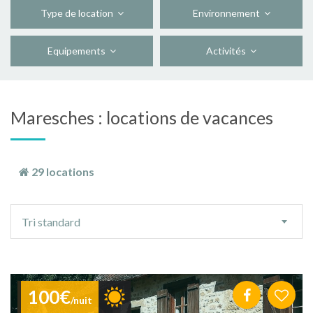
Type de location
Environnement
Equipements
Activités
Maresches : locations de vacances
29 locations
Ordre
Tri standard
de
tri
100€
/nuit