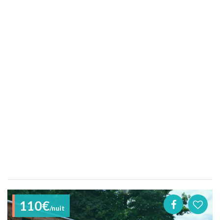
110€
/nuit