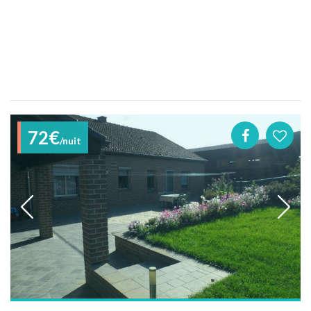
72€
/nuit