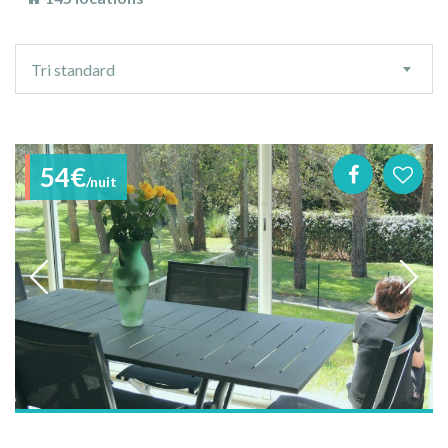
Ordre
Tri standard
de
tri
54€
/nuit