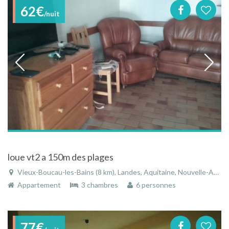
62€
/nuit
loue vt2 a 150m des plages
Vieux-Boucau-les-Bains (8 km), Landes, Aquitaine, Nouvelle-Aquitaine, France
Appartement
3 chambres
6 personnes
77€