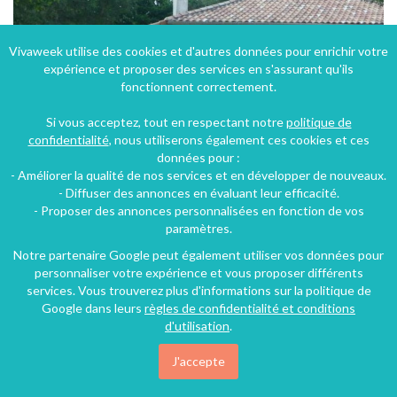
Vivaweek utilise des cookies et d'autres données pour enrichir votre
expérience et proposer des services en s'assurant qu'ils
fonctionnent correctement.
Si vous acceptez, tout en respectant notre
politique de
confidentialité
, nous utiliserons également ces cookies et ces
données pour :
- Améliorer la qualité de nos services et en développer de nouveaux.
- Diffuser des annonces en évaluant leur efficacité.
- Proposer des annonces personnalisées en fonction de vos
Villa proche de la mer à Vieux-Boucau-les-Bains
paramètres.
Vieux-Boucau-les-Bains (8 km), Landes, Aquitaine, Nouvelle-Aquitaine, France
Notre partenaire Google peut également utiliser vos données pour
personnaliser votre expérience et vous proposer différents
Villa
3 chambres
6 personnes
services. Vous trouverez plus d'informations sur la politique de
Google dans leurs
règles de confidentialité et conditions
d'utilisation
.
122€
/nuit
J'accepte