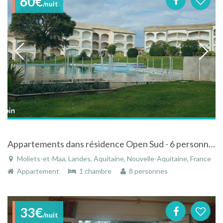
60€
/nuit
Appartements dans résidence Open Sud - 6 personnes avec piscine
Moliets-et-Maa, Landes, Aquitaine, Nouvelle-Aquitaine, France
Appartement
1 chambre
8 personnes
33€
/nuit