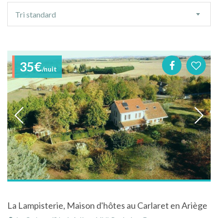
Ordre
Tri standard
de
tri
35€
/nuit
La Lampisterie, Maison d'hôtes au Carlaret en Ariège