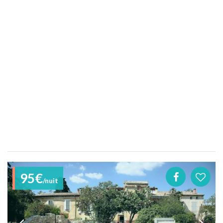
95€
/nuit