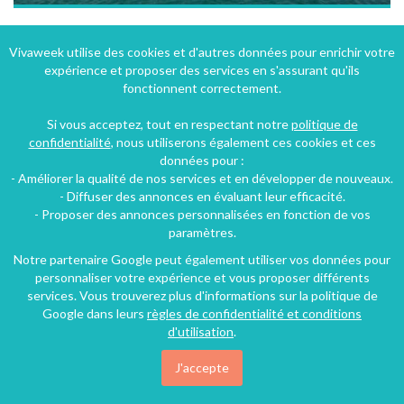
Dormir et naviguer à bord d'un bateau à Sète dans le Sud de la France !
Vivaweek utilise des cookies et d'autres données pour enrichir votre
expérience et proposer des services en s'assurant qu'ils
Sète (12 km), Hérault, Languedoc-Roussillon, Occitanie, France
fonctionnent correctement.
Péniche
3 chambres
7 personnes
Si vous acceptez, tout en respectant notre
politique de
confidentialité
, nous utiliserons également ces cookies et ces
données pour :
90€
- Améliorer la qualité de nos services et en développer de nouveaux.
/nuit
- Diffuser des annonces en évaluant leur efficacité.
- Proposer des annonces personnalisées en fonction de vos
paramètres.
Notre partenaire Google peut également utiliser vos données pour
personnaliser votre expérience et vous proposer différents
services. Vous trouverez plus d'informations sur la politique de
Google dans leurs
règles de confidentialité et conditions
d'utilisation
.
J'accepte