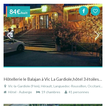
84€
/nuit
Hôtellerie le Balajan à Vic La Gardiole,hôtel 3 étoiles au milieu du vignoble à muscat - Hérault
Vic-la-Gardiole (9 km), Hérault, Languedoc-Roussillon, Occitanie, France
Hôtel - Auberge
19 chambres
41 personnes