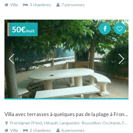
Villa
3 chambres
7 personnes
50€
/nuit
Villa avec terrasses à quelques pas de la plage à Frontignan
Frontignan (9 km), Hérault, Languedoc-Roussillon, Occitanie, France
Villa
2 chambres
6 personnes