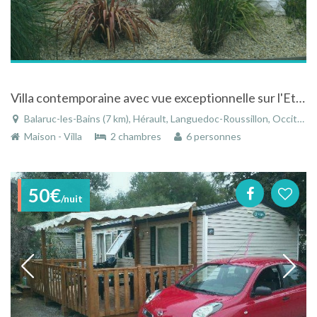
Villa contemporaine avec vue exceptionnelle sur l'Etang de Thau
Balaruc-les-Bains (7 km), Hérault, Languedoc-Roussillon, Occitanie, France
Maison - Villa
2 chambres
6 personnes
50€
/nuit