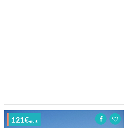
121€
/nuit