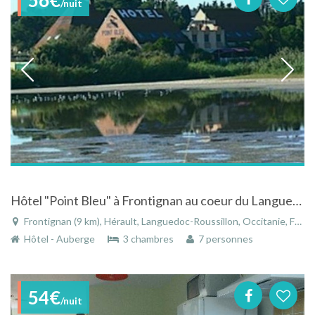
/nuit
Hôtel "Point Bleu" à Frontignan au coeur du Languedoc-Roussillon
Frontignan (9 km), Hérault, Languedoc-Roussillon, Occitanie, France
Hôtel - Auberge
3 chambres
7 personnes
54€
/nuit