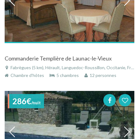
Commanderie Templière de Launac-le-Vieux
Fabrègues (5 km), Hérault, Languedoc-Roussillon, Occitanie, France
Chambre d'hôtes
5 chambres
12 personnes
286€
/nuit