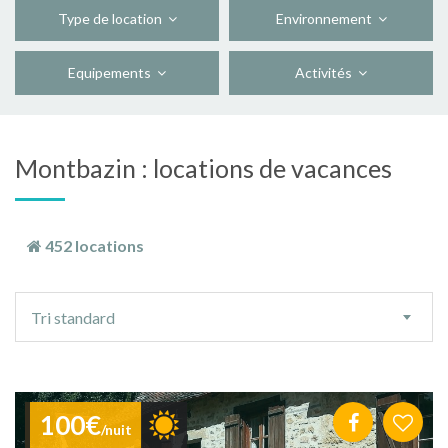
Type de location
Environnement
Equipements
Activités
Montbazin : locations de vacances
452 locations
Ordre
Tri standard
de
tri
100€
/nuit