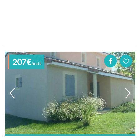
207€
/nuit