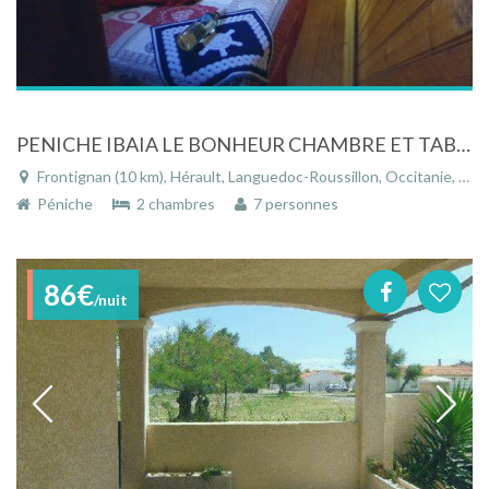
PENICHE IBAIA LE BONHEUR CHAMBRE ET TABLE D'HOTES PROMENADE SUR LE CANAL
Frontignan (10 km), Hérault, Languedoc-Roussillon, Occitanie, France
Péniche
2 chambres
7 personnes
86€
/nuit