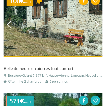
100€
/nuit
Belle demeure en pierres tout confort
Bussière-Galant (4877 km), Haute-Vienne, Limousin, Nouvelle-Aquitaine, France
Gîte
2 chambres
6 personnes
571€
/nuit