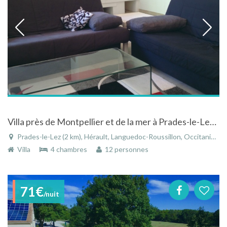
Villa près de Montpellier et de la mer à Prades-le-Lez (34730) 10 personnes
Prades-le-Lez (2 km), Hérault, Languedoc-Roussillon, Occitanie, France
Villa
4 chambres
12 personnes
71€
/nuit