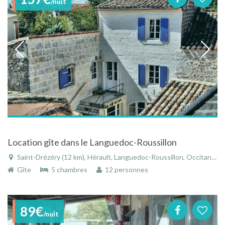
/nuit
Location gîte dans le Languedoc-Roussillon
Saint-Drézéry (12 km), Hérault, Languedoc-Roussillon, Occitanie, France
Gîte
5 chambres
12 personnes
89€
/nuit