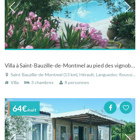
Villa à Saint-Bauzille-de-Montmel au pied des vignobles du pic sait loup avec piscine
Saint-Bauzille-de-Montmel (13 km), Hérault, Languedoc-Roussillon, Occitanie, France
Villa
3 chambres
8 personnes
64€
/nuit