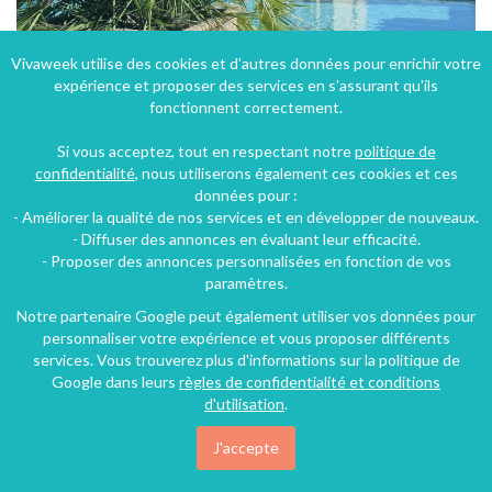
Vivaweek utilise des cookies et d'autres données pour enrichir votre
expérience et proposer des services en s'assurant qu'ils
Maison campagne au calme et proche de tout à Saint-Jean-de-Cornies
fonctionnent correctement.
Saint-Jean-de-Cornies (14 km), Hérault, Languedoc-Roussillon, Occitanie, France
Si vous acceptez, tout en respectant notre
politique de
Maison - Villa
3 chambres
10 personnes
confidentialité
, nous utiliserons également ces cookies et ces
données pour :
- Améliorer la qualité de nos services et en développer de nouveaux.
- Diffuser des annonces en évaluant leur efficacité.
- Proposer des annonces personnalisées en fonction de vos
paramètres.
Notre partenaire Google peut également utiliser vos données pour
personnaliser votre expérience et vous proposer différents
services. Vous trouverez plus d'informations sur la politique de
Google dans leurs
règles de confidentialité et conditions
d'utilisation
.
J'accepte