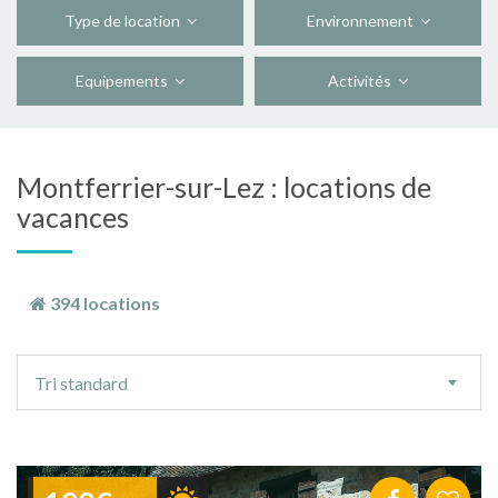
Type de location
Environnement
Equipements
Activités
Montferrier-sur-Lez : locations de
vacances
394 locations
Ordre
Tri standard
de
tri