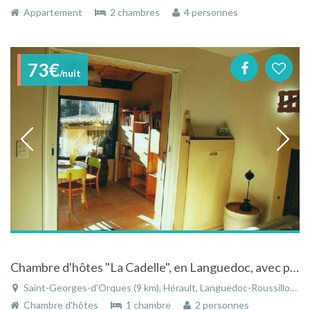
Appartement
2 chambres
4 personnes
73€
/nuit
Chambre d'hôtes "La Cadelle", en Languedoc, avec piscine, pour 2 pers., aux portes de Montpellier
Saint-Georges-d'Orques (9 km), Hérault, Languedoc-Roussillon, Occitanie, France
Chambre d'hôtes
1 chambre
2 personnes