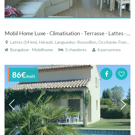
Mobil Home Luxe - Climatisation - Terrasse - Lattes - Montpellier
Lattes (14 km), Hérault, Languedoc-Roussillon, Occitanie, France
Bungalow - Mobilhome
3 chambres
6 personnes
86€
/nuit