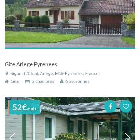
Gîte Ariege Pyrenees
Siguer (20 km), Ariège, Midi-Pyrénées, France
Gîte
3 chambres
6 personnes
52€
/nuit