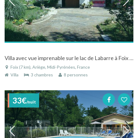
Villa avec vue imprenable sur le lac de Labarre à Foix en Ariège en Midi-Pyrénées
Foix (7 km), Ariège, Midi-Pyrénées, France
Villa
3 chambres
8 personnes
33€
/nuit