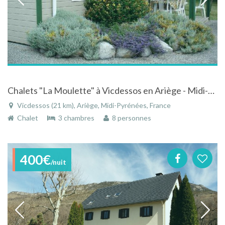
Chalets "La Moulette" à Vicdessos en Ariège - Midi-Pyrénées dans parc arboré
Vicdessos (21 km), Ariège, Midi-Pyrénées, France
Chalet
3 chambres
8 personnes
400€
/nuit