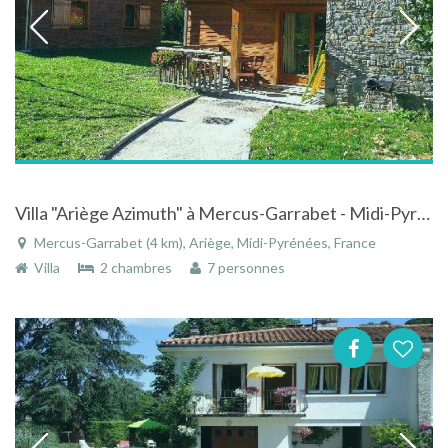
Villa "Ariège Azimuth" à Mercus-Garrabet - Midi-Pyrénées avec piscine 100% plaisir
Mercus-Garrabet (4 km), Ariège, Midi-Pyrénées, France
Villa
2 chambres
7 personnes