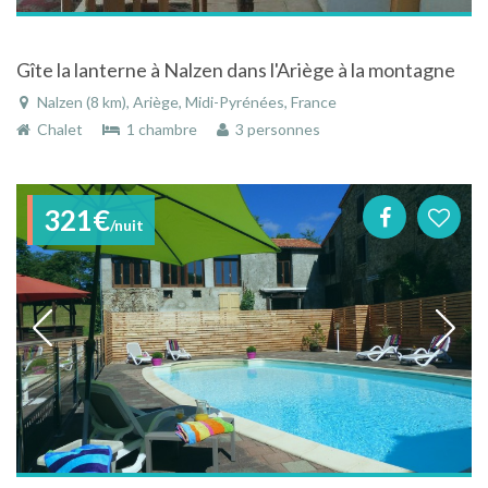
Gîte la lanterne à Nalzen dans l'Ariège à la montagne
Nalzen (8 km), Ariège, Midi-Pyrénées, France
Chalet
1 chambre
3 personnes
321€
/nuit