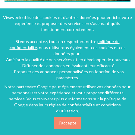
La Lampisterie, Maison d'hôtes au Carlaret en Ariège
Vivaweek utilise des cookies et d'autres données pour enrichir votre
expérience et proposer des services en s'assurant qu'ils
Le Carlaret (23 km), Ariège, Midi-Pyrénées, France
fonctionnent correctement.
Chambre d'hôtes
5 chambres
13 personnes
Si vous acceptez, tout en respectant notre
politique de
confidentialité
, nous utiliserons également ces cookies et ces
données pour :
43€
- Améliorer la qualité de nos services et en développer de nouveaux.
/nuit
- Diffuser des annonces en évaluant leur efficacité.
- Proposer des annonces personnalisées en fonction de vos
paramètres.
Notre partenaire Google peut également utiliser vos données pour
personnaliser votre expérience et vous proposer différents
services. Vous trouverez plus d'informations sur la politique de
Google dans leurs
règles de confidentialité et conditions
d'utilisation
.
J'accepte