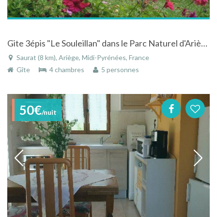
Gite 3épis "Le Souleillan" dans le Parc Naturel d'Ariège, vue panoramique., balade au départ du gite.
Saurat (8 km), Ariège, Midi-Pyrénées, France
Gîte
4 chambres
5 personnes
50€
/nuit