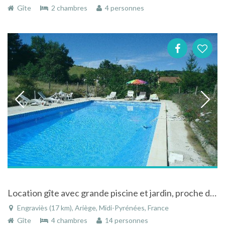
Gîte
2 chambres
4 personnes
Location gîte avec grande piscine et jardin, proche de Mirepoix, en pays Cathare
Engraviès (17 km), Ariège, Midi-Pyrénées, France
Gîte
4 chambres
14 personnes