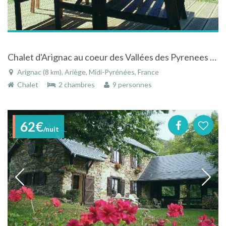
Chalet d'Arignac au coeur des Vallées des Pyrenees Ariegeoises
Arignac (8 km), Ariège, Midi-Pyrénées, France
Chalet
2 chambres
9 personnes
62€
/nuit