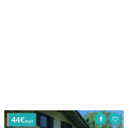
44€
/nuit