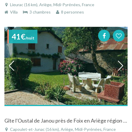
Lieurac (16 km), Ariège, Midi-Pyrénées, France
Villa
3 chambres
8 personnes
41€
/nuit
Gîte l'Oustal de Janou près de Foix en Ariège région Midi-Pyrénées près de l'Andorre et Espagne
Capoulet-et-Junac (16 km), Ariège, Midi-Pyrénées, France