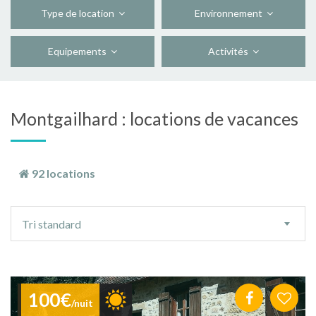
Type de location
Environnement
Equipements
Activités
Montgailhard : locations de vacances
92 locations
Ordre
Tri standard
de
tri
100€
/nuit