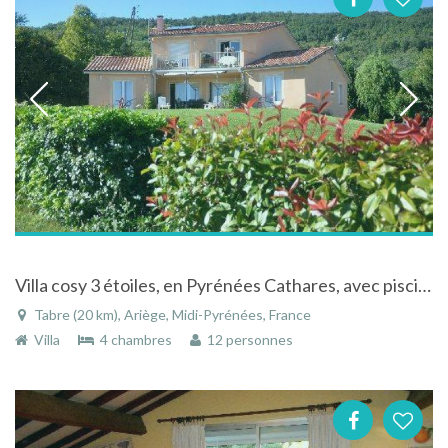
Villa cosy 3 étoiles, en Pyrénées Cathares, avec piscine et vue sur montagne Pyrénées Ariégeoises
Tabre (20 km), Ariège, Midi-Pyrénées, France
Villa
4 chambres
12 personnes