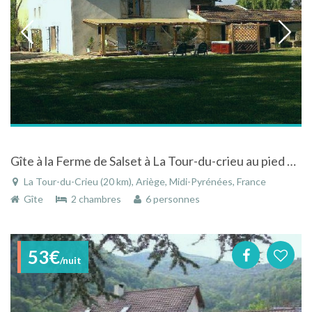
Gîte à la Ferme de Salset à La Tour-du-crieu au pied des pyrénées ariegoises avec spa
La Tour-du-Crieu (20 km), Ariège, Midi-Pyrénées, France
Gîte
2 chambres
6 personnes
53€
/nuit