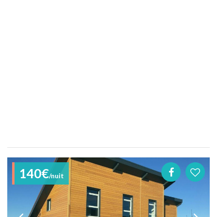
140€
/nuit