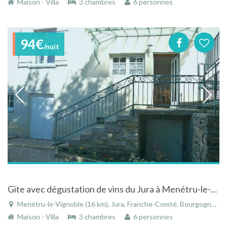
Maison - Villa
3 chambres
6 personnes
94€
/nuit
Gite avec dégustation de vins du Jura à Menétru-le-Vignoble en Franche-Comté
Menétru-le-Vignoble (16 km), Jura, Franche-Comté, Bourgogne-Franche-Comté, France
Maison - Villa
3 chambres
6 personnes