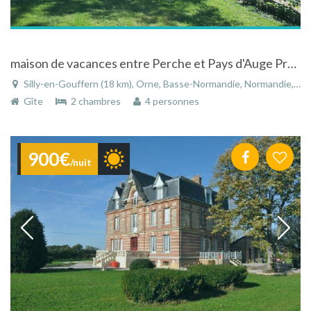
maison de vacances entre Perche et Pays d'Auge Prés haras national du pin
Silly-en-Gouffern (18 km), Orne, Basse-Normandie, Normandie, France
Gîte
2 chambres
4 personnes
900€
/nuit