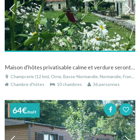
Maison d'hôtes privatisable calme et verdure seront vous ravirent à Champcerie en Suisse Normande
Champcerie (12 km), Orne, Basse-Normandie, Normandie, France
Chambre d'hôtes
10 chambres
36 personnes
64€
/nuit