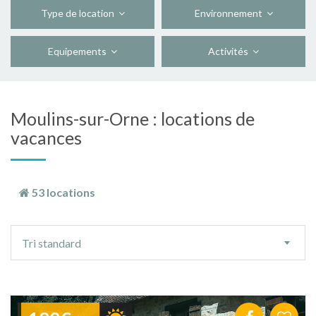
Type de location
Environnement
Equipements
Activités
Moulins-sur-Orne : locations de
vacances
53 locations
Ordre
Tri standard
de
tri