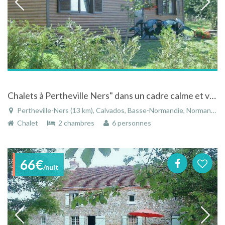
Chalets à Pertheville Ners" dans un cadre calme et verdoyant entourés de forêt et d'étangs de pêche.
Pertheville-Ners (13 km), Calvados, Basse-Normandie, Normandie, France
Chalet
2 chambres
6 personnes
66€
/nuit