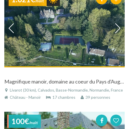
/nuit
Magnifique manoir, domaine au coeur du Pays d'Auge à Livarot dans le Calvados en Basse-Normandie
Livarot (30 km), Calvados, Basse-Normandie, Normandie, France
Château - Manoir
17 chambres
39 personnes
100€
/nuit