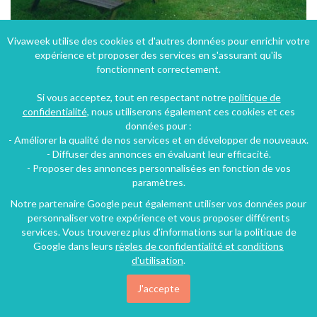
Vivaweek utilise des cookies et d'autres données pour enrichir votre
expérience et proposer des services en s'assurant qu'ils
Gite et chambres d'hôtes dans le Calvados en Basse-Normandie
fonctionnent correctement.
Fresney-le-Vieux (36 km), Calvados, Basse-Normandie, Normandie, France
Si vous acceptez, tout en respectant notre
politique de
Gîte
3 chambres
8 personnes
confidentialité
, nous utiliserons également ces cookies et ces
données pour :
- Améliorer la qualité de nos services et en développer de nouveaux.
60€
- Diffuser des annonces en évaluant leur efficacité.
/nuit
- Proposer des annonces personnalisées en fonction de vos
paramètres.
Notre partenaire Google peut également utiliser vos données pour
personnaliser votre expérience et vous proposer différents
services. Vous trouverez plus d'informations sur la politique de
Google dans leurs
règles de confidentialité et conditions
d'utilisation
.
J'accepte