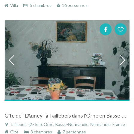
Villa
5 chambres
16 personnes
Gîte de "L'Auney" à Taillebois dans l'Orne en Basse-Normandie en pleine campagne
Taillebois (27 km), Orne, Basse-Normandie, Normandie, France
Gîte
3 chambres
7 personnes