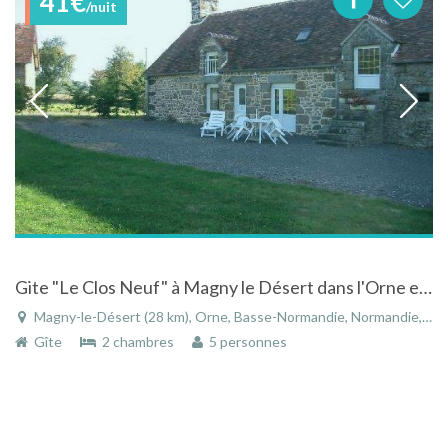
41€
/nuit
Gite "Le Clos Neuf" à Magny le Désert dans l'Orne en Normandie
Magny-le-Désert (28 km), Orne, Basse-Normandie, Normandie, France
Gîte
2 chambres
5 personnes