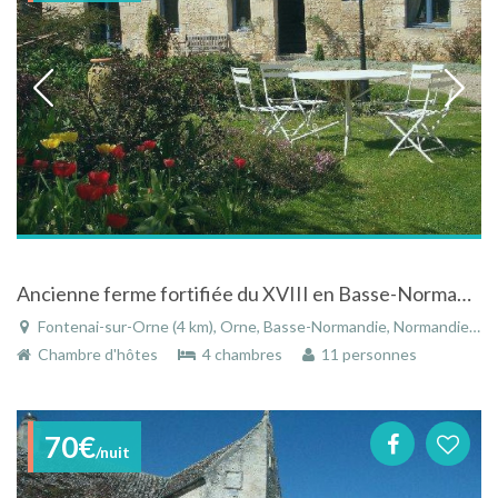
Ancienne ferme fortifiée du XVIII en Basse-Normandie nichée dans un parc arboré et fleuri
Fontenai-sur-Orne (4 km), Orne, Basse-Normandie, Normandie, France
Chambre d'hôtes
4 chambres
11 personnes
70€
/nuit