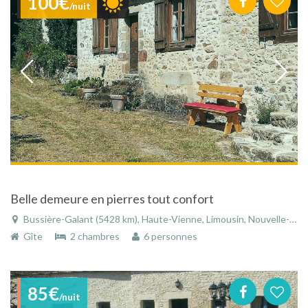
100€
/nuit
Belle demeure en pierres tout confort
Bussière-Galant (5428 km), Haute-Vienne, Limousin, Nouvelle-Aquitaine, France
Gîte
2 chambres
6 personnes
85€
/nuit