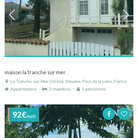
maison la tranche sur mer
La Tranche-sur-Mer (16 km), Vendée, Pays de la Loire, France
Appartement
2 chambres
5 personnes
92€
/nuit