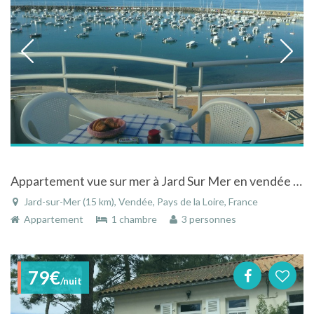
Appartement vue sur mer à Jard Sur Mer en vendée France
Jard-sur-Mer (15 km), Vendée, Pays de la Loire, France
Appartement
1 chambre
3 personnes
79€
/nuit