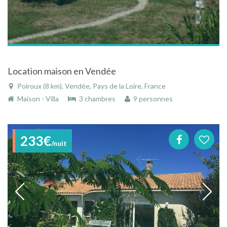
Location maison en Vendée
Poiroux (8 km), Vendée, Pays de la Loire, France
Maison - Villa
3 chambres
9 personnes
233€
/nuit