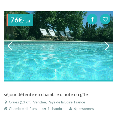
76€
/nuit
séjour détente en chambre d'hôte ou gîte
Grues (13 km), Vendée, Pays de la Loire, France
Chambre d'hôtes
1 chambre
6 personnes