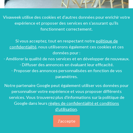
Vivaweek utilise des cookies et d'autres données pour enrichir votre
expérience et proposer des services en s'assurant qu'ils
Villa Ca Vendée Rêves avec piscine chauffée et spa 6 places à la TRANCHE SUR MER
fonctionnent correctement.
La Tranche-sur-Mer (16 km), Vendée, Pays de la Loire, France
Si vous acceptez, tout en respectant notre
politique de
Villa
4 chambres
12 personnes
confidentialité
, nous utiliserons également ces cookies et ces
données pour :
- Améliorer la qualité de nos services et en développer de nouveaux.
- Diffuser des annonces en évaluant leur efficacité.
- Proposer des annonces personnalisées en fonction de vos
paramètres.
Notre partenaire Google peut également utiliser vos données pour
personnaliser votre expérience et vous proposer différents
services. Vous trouverez plus d'informations sur la politique de
Google dans leurs
règles de confidentialité et conditions
d'utilisation
.
J'accepte