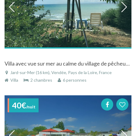
Villa avec vue sur mer au calme du village de pêcheurs de Jard sur mer
Jard-sur-Mer (16 km), Vendée, Pays de la Loire, France
Villa
2 chambres
6 personnes
40€
/nuit