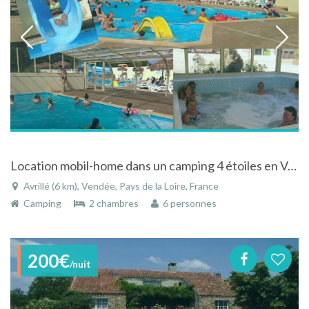
Location mobil-home dans un camping 4 étoiles en Vendée
Avrillé (6 km), Vendée, Pays de la Loire, France
Camping
2 chambres
6 personnes
200€
/nuit