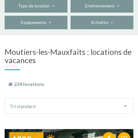
Type de location
Environnement
Equipements
Activités
Moutiers-les-Mauxfaits : locations de
vacances
224 locations
Ordre
Tri standard
de
tri