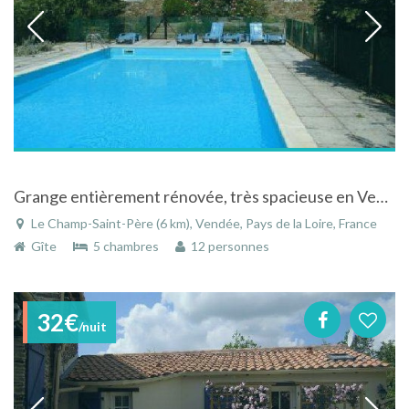
Grange entièrement rénovée, très spacieuse en Vendée
Le Champ-Saint-Père (6 km), Vendée, Pays de la Loire, France
Gîte
5 chambres
12 personnes
32€
/nuit