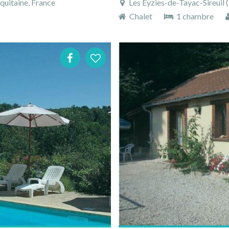
quitaine, France
Les Eyzies-de-Tayac-Sireuil (10
Chalet
1 chambre