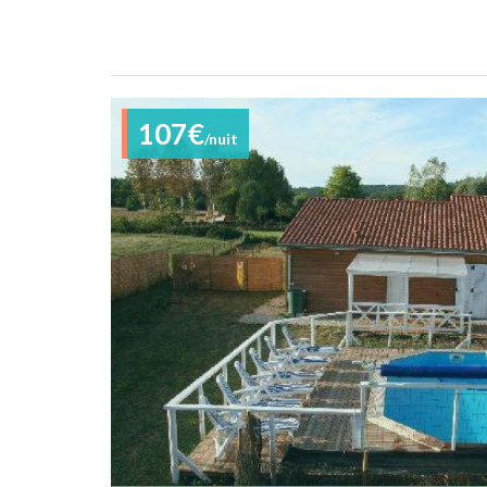
107€
/nuit