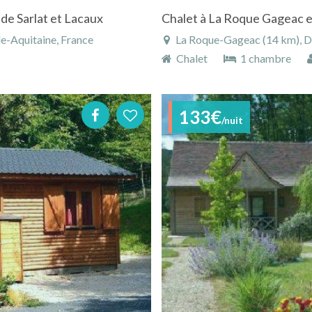
 de Sarlat et Lacaux
e-Aquitaine, France
La Roque-Gageac (14 km), Do
Chalet
1 chambre
133€
/nuit