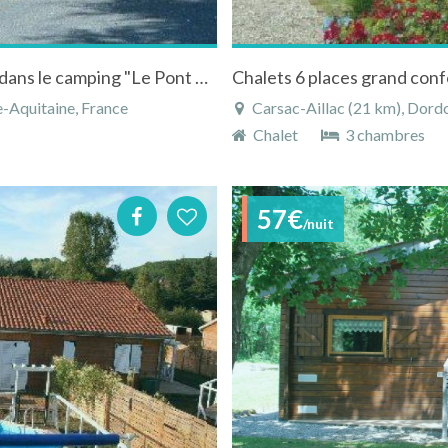
Chalet à Tamniès en Dordogne en Aquitaine dans le camping "Le Pont de Mazérat"
-Aquitaine, France
Carsac-Aillac (21 km), Dordo
Chalet
3 chambres
57€
/nuit