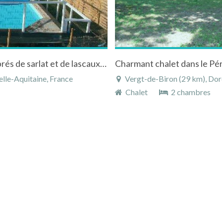
Chalet "Le Bleuet" avec piscine et spa privé prés de sarlat et de lascaux en périgord noir
Charmant chalet dans le Pé
lle-Aquitaine, France
Vergt-de-Biron (29 km), Dor
Chalet
2 chambres