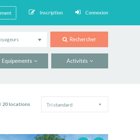
Inscription
Connexion
ement
Rechercher
oyageurs
Equipements
Activités
Ordre
20 locations
Tri standard
de
tri