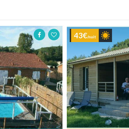
43€
/nuit