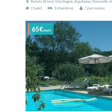
Belvès (8 km), Dordogne, Aquitaine, Nouvelle-A
Chalet
3 chambres
7 personnes
65€
/nuit