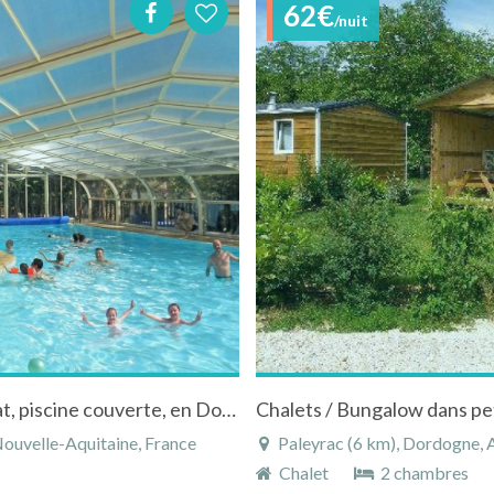
62€
/nuit
Village de gîtes 3 à 7 personnes , proche Sarlat, piscine couverte, en Dordogne Périgord
Nouvelle-Aquitaine, France
Paleyrac (6 km), Dordogne, A
Chalet
2 chambres