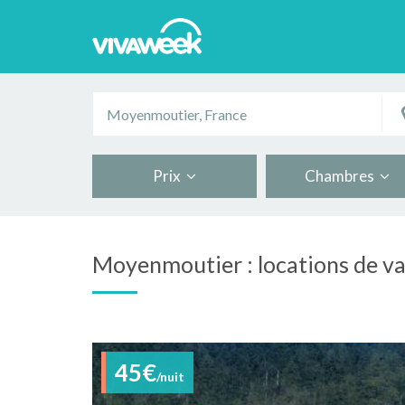
Prix
Chambres
Moyenmoutier : locations de v
45€
/nuit