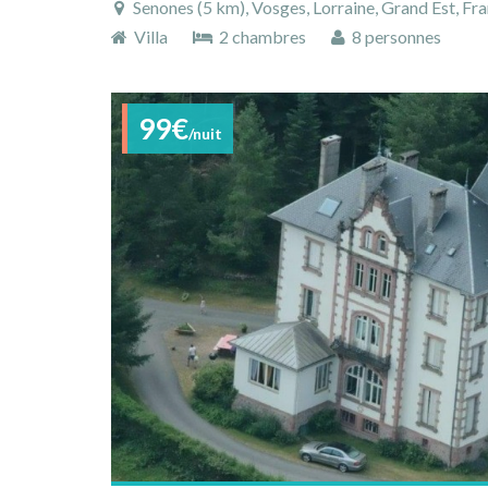
Senones (5 km), Vosges, Lorraine, Grand Est, Fr
Villa
2 chambres
8 personnes
99€
/nuit