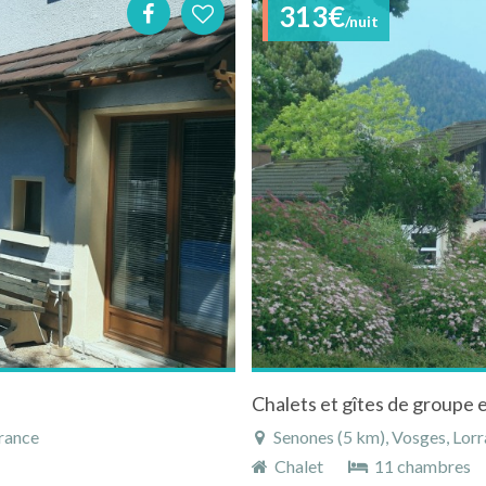
313€
/nuit
France
Senones (5 km), Vosges, Lorr
Chalet
11 chambres