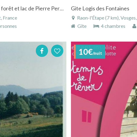
Vosges château classé 4* pour 15 pers à prox forêt et lac de Pierre Percée
Gite Logis des Fontaines
t, France
Raon-l'Étape (7 km), Vosges, 
rsonnes
Gîte
4 chambres
10€
/nuit