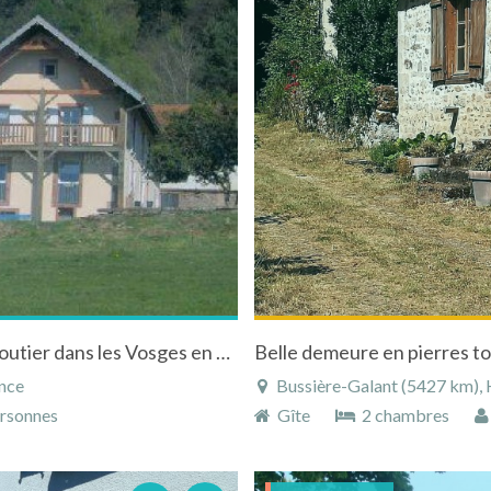
Chambres d'hôtes "Les Accacias" à Moyenmoutier dans les Vosges en Lorraine
Belle demeure en pierres to
ance
Bussière-Galant (5427 km), H
rsonnes
Gîte
2 chambres