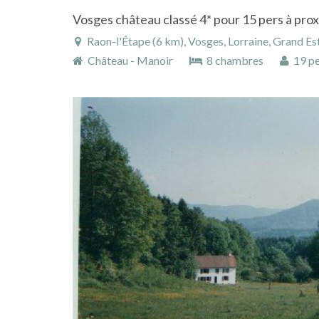
Raon-l'Étape (6 km), Vosges, Lorraine, Grand Es
Château - Manoir
8 chambres
19 pe