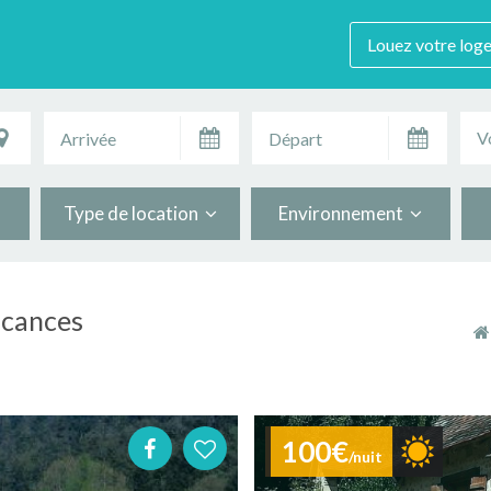
Louez votre log
V
Type de location
Environnement
acances
100€
/nuit