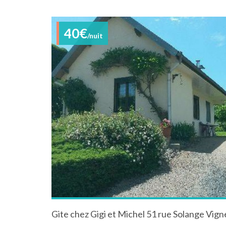
40€
/nuit
Gite chez Gigi et Michel 51 rue Solange V