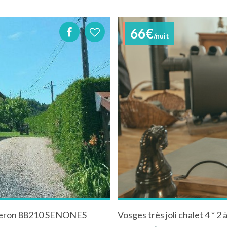
66€
/nuit
igneron 88210 SENONES
Vosges très joli chalet 4 * 2