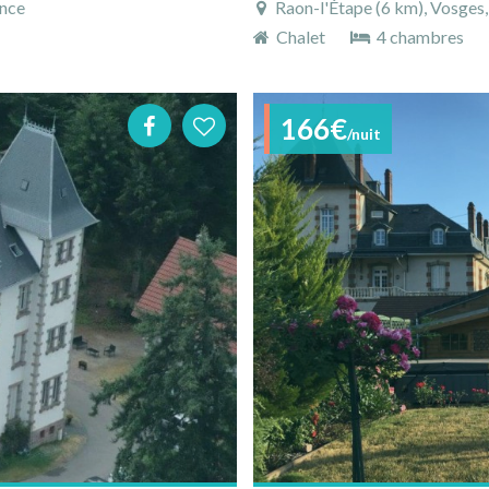
ance
Raon-l'Étape (6 km), Vosges, 
Chalet
4 chambres
166€
/nuit