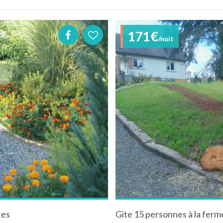
171€
/nuit
tes
Gite 15 personnes à la ferm