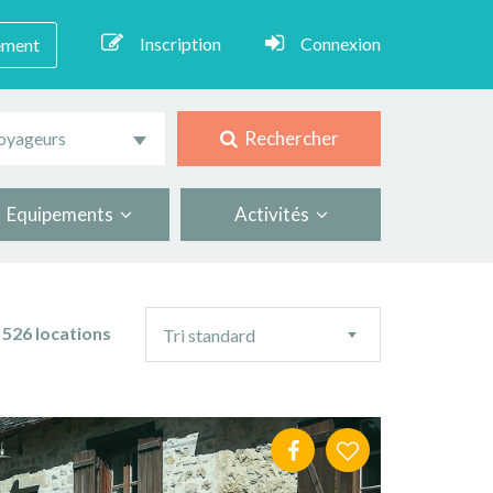
Inscription
Connexion
ement
Rechercher
oyageurs
Equipements
Activités
Ordre
526 locations
Tri standard
de
tri