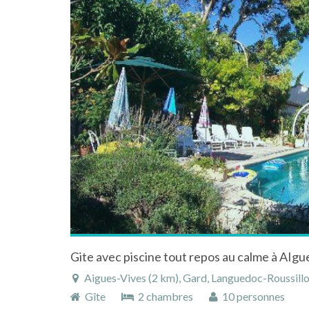
Aigues-Vives (2 km), Gard, Languedoc-Roussillo
Gîte
2 chambres
10 personnes