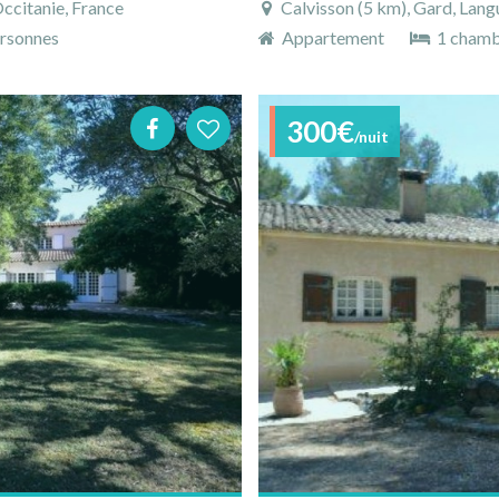
ccitanie, France
Calvisson (5 km), Gard, Lang
rsonnes
Appartement
1 cham
300€
/nuit