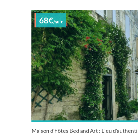
68€
/nuit