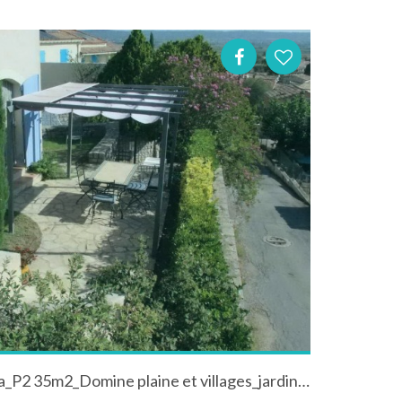
Appartement en RdC de villa_P2 35m2_Domine plaine et villages_jardin_Trés Calme