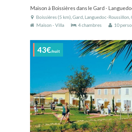
Boissières (5 km), Gard, Languedoc-Roussillon, 
Maison - Villa
4 chambres
10 perso
43€
/nuit