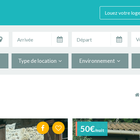
Louez votre log
V
Type de location
Environnement
50€
/nuit