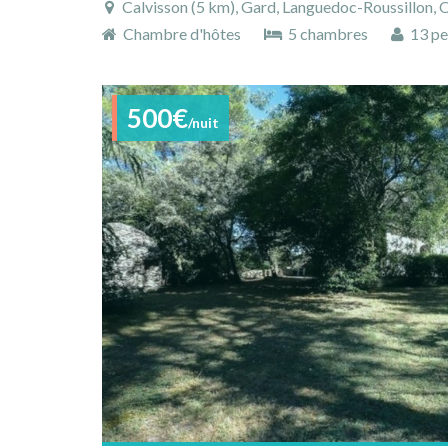
Calvisson (5 km), Gard, Languedoc-Roussillon, O
Chambre d'hôtes
5 chambres
13 pe
500€
/nuit