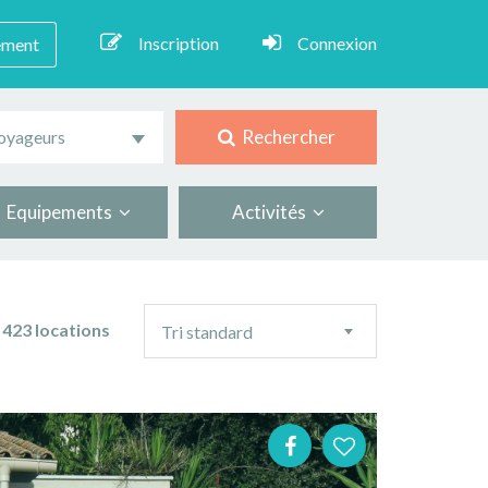
Inscription
Connexion
ement
Rechercher
oyageurs
Equipements
Activités
Ordre
423 locations
Tri standard
de
tri