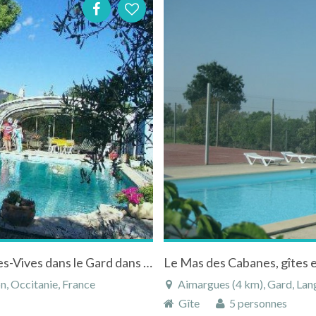
Gite avec piscine tout repos au calme à AIgues-Vives dans le Gard dans le Languedoc-Roussillon
Le Mas des Cabanes, gîtes 
n, Occitanie, France
Aimargues (4 km), Gard, Lang
Gîte
5 personnes