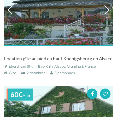
Location gîte au pied du haut Koenigsbourg en Alsace
Ebersheim (8 km), Bas-Rhin, Alsace, Grand Est, France
Gîte
2 chambres
5 personnes
60€
/nuit