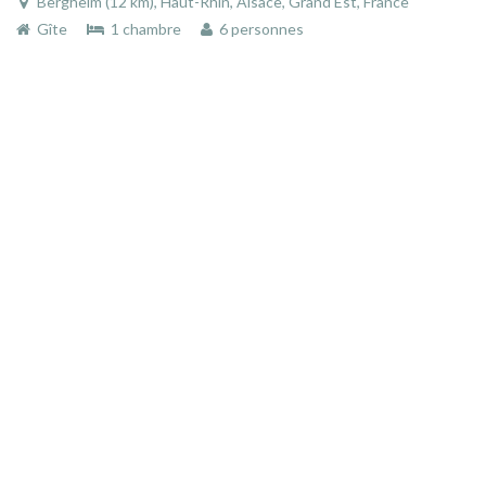
Bergheim (12 km), Haut-Rhin, Alsace, Grand Est, France
Gîte
1 chambre
6 personnes