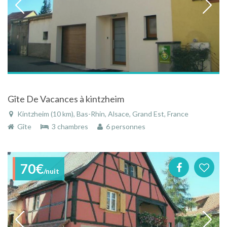
Gîte De Vacances à kintzheim
Kintzheim (10 km), Bas-Rhin, Alsace, Grand Est, France
Gîte
3 chambres
6 personnes
70€
/nuit