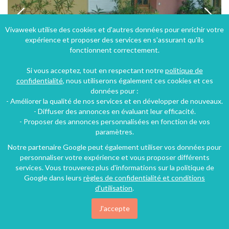
Vivaweek utilise des cookies et d'autres données pour enrichir votre
expérience et proposer des services en s'assurant qu'ils
fonctionnent correctement.
Si vous acceptez, tout en respectant notre
politique de
confidentialité
, nous utiliserons également ces cookies et ces
données pour :
- Améliorer la qualité de nos services et en développer de nouveaux.
A Muntzenheim Gite Duplex en Alsace-Champagne-Ardenne-Lorraine.
- Diffuser des annonces en évaluant leur efficacité.
- Proposer des annonces personnalisées en fonction de vos
Muntzenheim (15 km), Haut-Rhin, Alsace, Grand Est, France
paramètres.
Gîte
4 chambres
8 personnes
Notre partenaire Google peut également utiliser vos données pour
personnaliser votre expérience et vous proposer différents
services. Vous trouverez plus d'informations sur la politique de
Google dans leurs
règles de confidentialité et conditions
37€
/nuit
d'utilisation
.
J'accepte