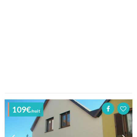
109€
/nuit