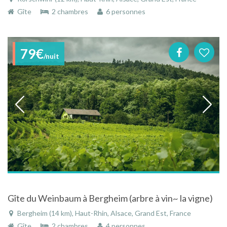
Gîte
2 chambres
6 personnes
79€
/nuit
Gîte du Weinbaum à Bergheim (arbre à vin~ la vigne)
Bergheim (14 km), Haut-Rhin, Alsace, Grand Est, France
Gîte
2 chambres
4 personnes