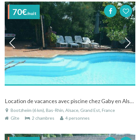
70€
/nuit
Location de vacances avec piscine chez Gaby en Alsace
Bootzheim (6 km), Bas-Rhin, Alsace, Grand Est, France
Gîte
2 chambres
4 personnes