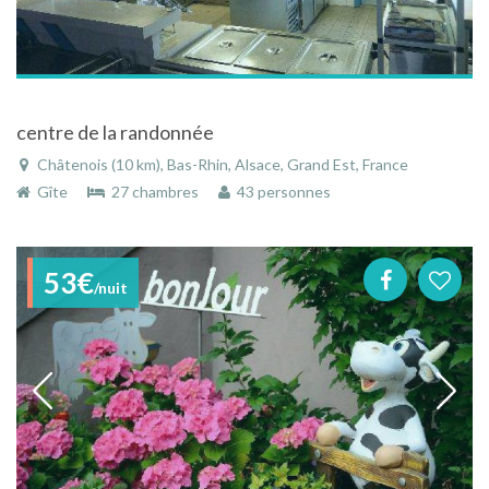
centre de la randonnée
Châtenois (10 km), Bas-Rhin, Alsace, Grand Est, France
Gîte
27 chambres
43 personnes
53€
/nuit