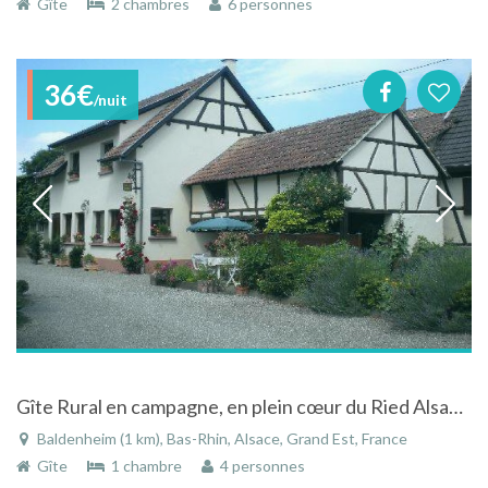
Gîte
2 chambres
6 personnes
36€
/nuit
Gîte Rural en campagne, en plein cœur du Ried Alsacien et du centre Alsace
Baldenheim (1 km), Bas-Rhin, Alsace, Grand Est, France
Gîte
1 chambre
4 personnes