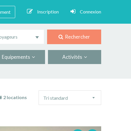
Inscription
Connexion
ement
Rechercher
oyageurs
Equipements
Activités
Ordre
2 locations
Tri standard
de
tri