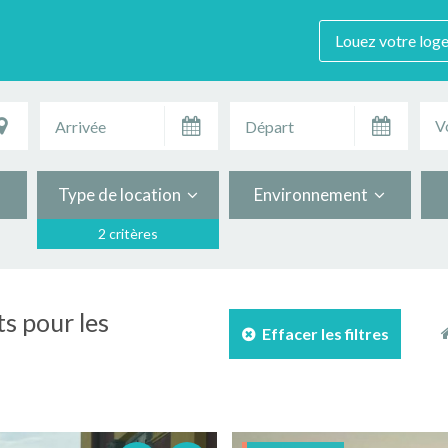
Louez votre log
V
Type de location
Environnement
2 critères
s pour les
Effacer les filtres