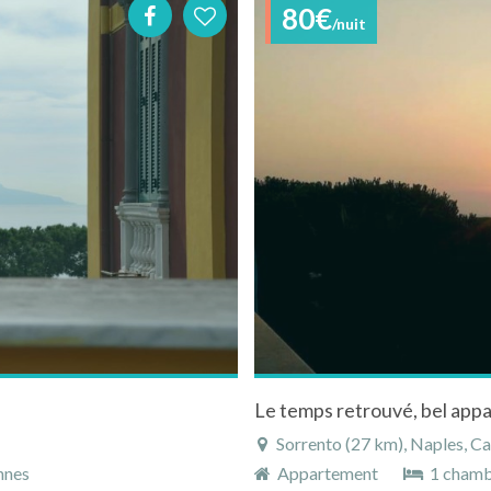
80€
/nuit
Le temps retrouvé, bel app
Sorrento (27 km), Naples, Ca
nnes
Appartement
1 cham