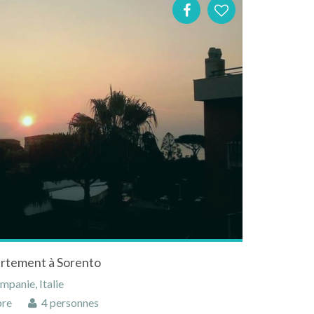
artement à Sorento
mpanie, Italie
bre
4 personnes