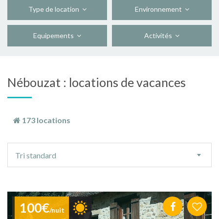
Type de location
Environnement
Equipements
Activités
Nébouzat : locations de vacances
173 locations
Ordre
Tri standard
de
tri
100€
/nuit