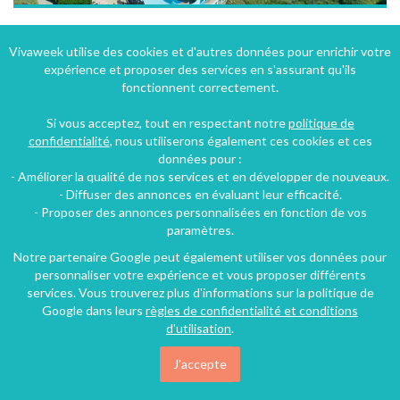
Location de mobil-home en camping 4* avec piscine chauffée à Murol en Auvergne
Vivaweek utilise des cookies et d'autres données pour enrichir votre
expérience et proposer des services en s'assurant qu'ils
Murol (17 km), Puy-de-Dôme, Auvergne, Auvergne-Rhône-Alpes, France
fonctionnent correctement.
Camping
2 chambres
4 personnes
Si vous acceptez, tout en respectant notre
politique de
confidentialité
, nous utiliserons également ces cookies et ces
données pour :
11€
- Améliorer la qualité de nos services et en développer de nouveaux.
/nuit
- Diffuser des annonces en évaluant leur efficacité.
- Proposer des annonces personnalisées en fonction de vos
paramètres.
Notre partenaire Google peut également utiliser vos données pour
personnaliser votre expérience et vous proposer différents
services. Vous trouverez plus d'informations sur la politique de
Google dans leurs
règles de confidentialité et conditions
d'utilisation
.
J'accepte