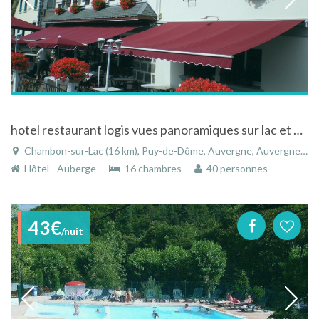
hotel restaurant logis vues panoramiques sur lac et montagnes du Sancy
Chambon-sur-Lac (16 km), Puy-de-Dôme, Auvergne, Auvergne-Rhône-Alpes, France
Hôtel - Auberge
16 chambres
40 personnes
43€
/nuit