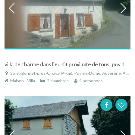
villa de charme dans lieu dit proximite de tous :puy de dome ,basilic d orcival,
Saint-Bonnet-prés-Orcival (4 km), Puy-de-Dôme, Auvergne, Auvergne-Rhône-Alpes, France
Maison - Villa
2 chambres
4 personnes