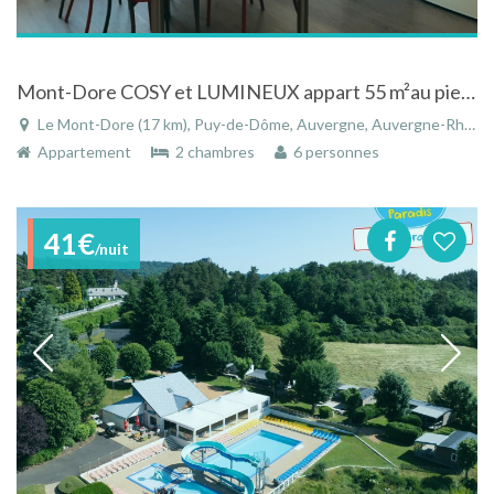
Mont-Dore COSY et LUMINEUX appart 55 m²au pied du Massif du Sancy
Le Mont-Dore (17 km), Puy-de-Dôme, Auvergne, Auvergne-Rhône-Alpes, France
Appartement
2 chambres
6 personnes
41€
/nuit