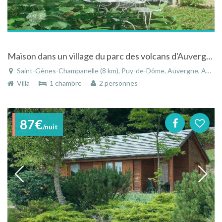
Maison dans un village du parc des volcans d'Auvergne
Saint-Gènes-Champanelle (8 km), Puy-de-Dôme, Auvergne, Auvergne-Rhône-Alpes, France
Villa
1 chambre
2 personnes
87€
/nuit