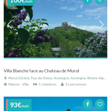
/nuit
Villa Blanche face au Chateau de Murol
Murol (16 km), Puy-de-Dôme, Auvergne, Auvergne-Rhône-Alpes, France
Maison - Villa
5 chambres
11 personnes
93€
/nuit