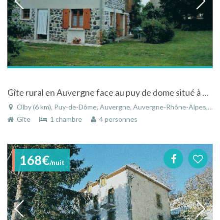
Gîte rural en Auvergne face au puy de dome situé à 20 kilomètres à l'ouest de Clermont-Ferrand.
Olby (6 km), Puy-de-Dôme, Auvergne, Auvergne-Rhône-Alpes, France
Gîte
1 chambre
4 personnes
168€
/nuit