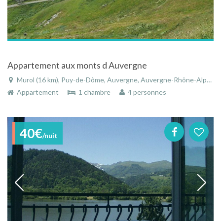
Appartement aux monts d Auvergne
Murol (16 km), Puy-de-Dôme, Auvergne, Auvergne-Rhône-Alpes, France
Appartement
1 chambre
4 personnes
40€
/nuit