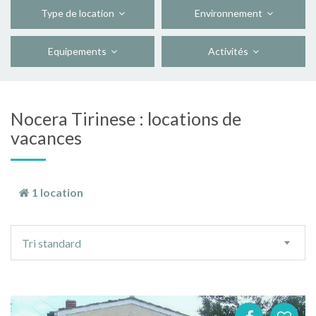
Type de location
Environnement
Equipements
Activités
Nocera Tirinese : locations de
vacances
1 location
Ordre
Tri standard
de
tri