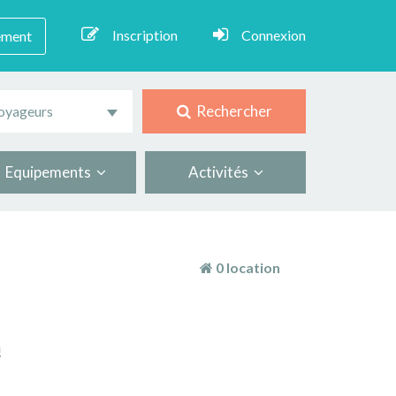
Inscription
Connexion
ement
Rechercher
oyageurs
Equipements
Activités
0 location
!