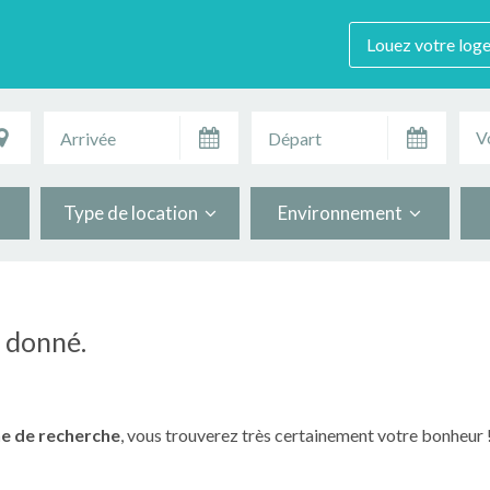
Louez votre log
V
Type de location
Environnement
n donné.
e de recherche
, vous trouverez très certainement votre bonheur 