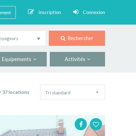
Inscription
Connexion
ement
Rechercher
oyageurs
Equipements
Activités
Ordre
37 locations
Tri standard
de
tri