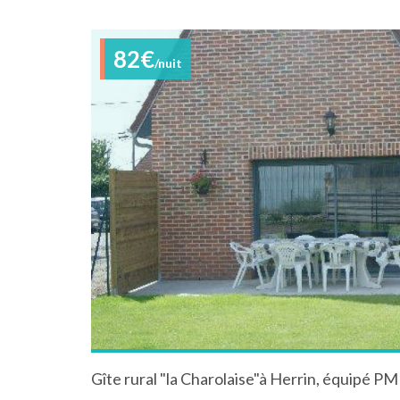
82€
/nuit