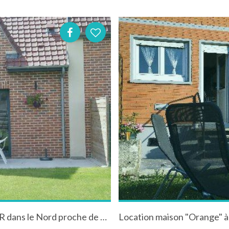
Gîte rural "la Charolaise"à Herrin, équipé PMR dans le Nord proche de Lille