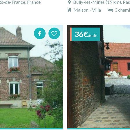
ts-de-France, France
Bully-les-Mines (19 km), Pas-de
Maison - Villa
3 cham
36€
/nuit