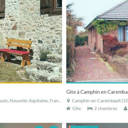
Gite à Camphin en Carembau
in, Nouvelle-Aquitaine, France
Camphin-en-Carembault (10 km),
Gîte
2 chambres