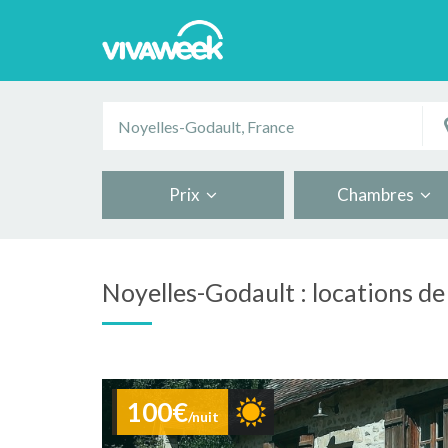
Prix
Chambres
Noyelles-Godault : locations d
100€
/nuit