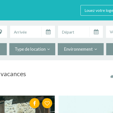
Louez votre log
V
Type de location
Environnement
e vacances