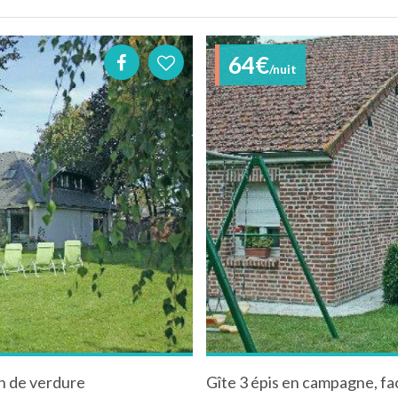
64€
/nuit
in de verdure