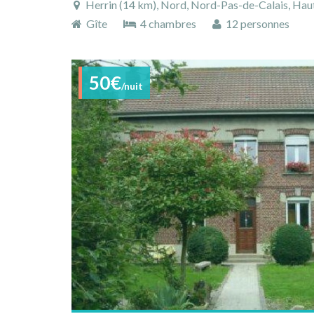
Herrin (14 km), Nord, Nord-Pas-de-Calais, Hau
Gîte
4 chambres
12 personnes
50€
/nuit