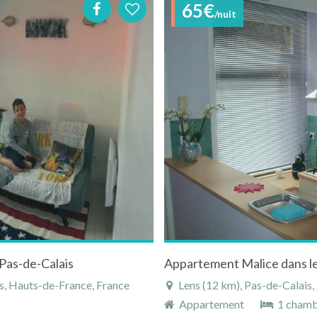
65€
/nuit
-Pas-de-Calais
s, Hauts-de-France, France
Lens (12 km), Pas-de-Calais
Appartement
1 cham