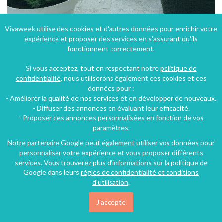
Vivaweek utilise des cookies et d'autres données pour enrichir votre
expérience et proposer des services en s'assurant qu'ils
Ancienne maison renovée pour 4 personnes à 3 km de Chinon
fonctionnent correctement.
Beaumont-en-Véron (27 km), Indre-et-Loire, Centre, France
Si vous acceptez, tout en respectant notre
politique de
Maison - Villa
2 chambres
4 personnes
confidentialité
, nous utiliserons également ces cookies et ces
données pour :
- Améliorer la qualité de nos services et en développer de nouveaux.
128€
- Diffuser des annonces en évaluant leur efficacité.
/nuit
- Proposer des annonces personnalisées en fonction de vos
paramètres.
Notre partenaire Google peut également utiliser vos données pour
personnaliser votre expérience et vous proposer différents
services. Vous trouverez plus d'informations sur la politique de
Google dans leurs
règles de confidentialité et conditions
d'utilisation
.
J'accepte