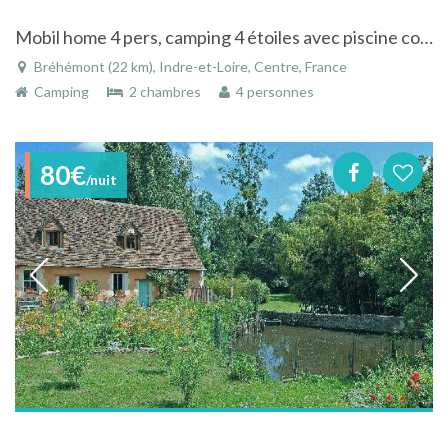
Mobil home 4 pers, camping 4 étoiles avec piscine couverte et chauffée, Vallée de la Loire et au cœur des châteaux
Bréhémont (22 km), Indre-et-Loire, Centre, France
Camping
2 chambres
4 personnes
80€
/nuit