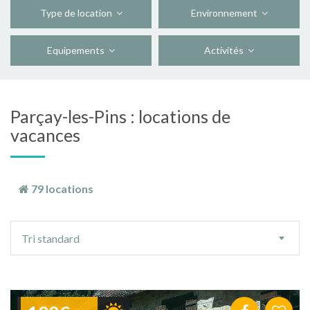
Type de location
Environnement
Equipements
Activités
Parçay-les-Pins : locations de
vacances
79 locations
Ordre
Tri standard
de
tri