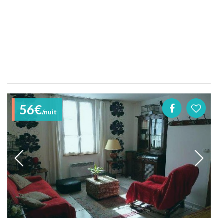
56€
/nuit