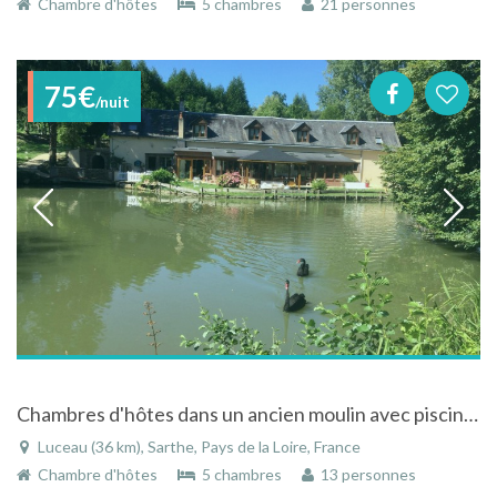
Chambre d'hôtes
5 chambres
21 personnes
75€
/nuit
Chambres d'hôtes dans un ancien moulin avec piscine, spa et sauna
Luceau (36 km), Sarthe, Pays de la Loire, France
Chambre d'hôtes
5 chambres
13 personnes