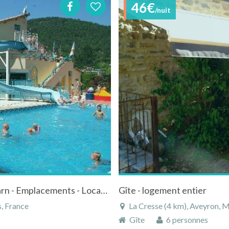
46€
/nuit
Camping 4* en bordure de rivière - Gorges Tarn - Emplacements - Location Mobil Home
Gîte - logement entier
, France
La Cresse (4 km), Aveyron, M
Gîte
6 personnes