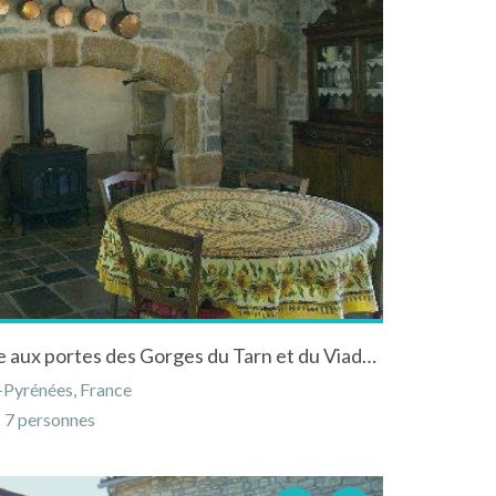
Gite"la Peiriere" à Compeyre aux portes des Gorges du Tarn et du Viaduc de Millau - Wifi
-Pyrénées, France
7 personnes