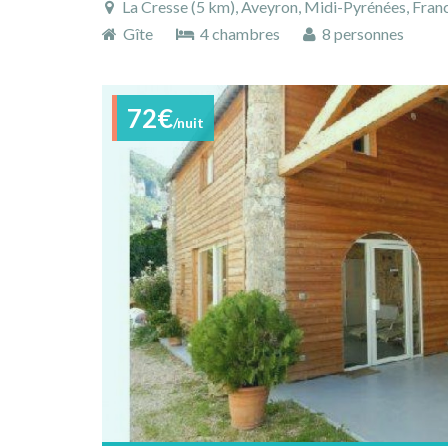
La Cresse (5 km), Aveyron, Midi-Pyrénées, Fran
Gîte
4 chambres
8 personnes
72€
/nuit