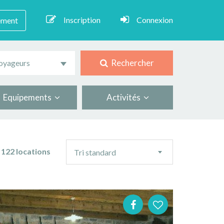
Inscription
Connexion
ement
Rechercher
oyageurs
Equipements
Activités
Ordre
122 locations
Tri standard
de
tri