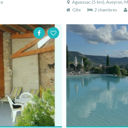
ce
Aguessac (5 km), Aveyron, M
Gîte
2 chambres