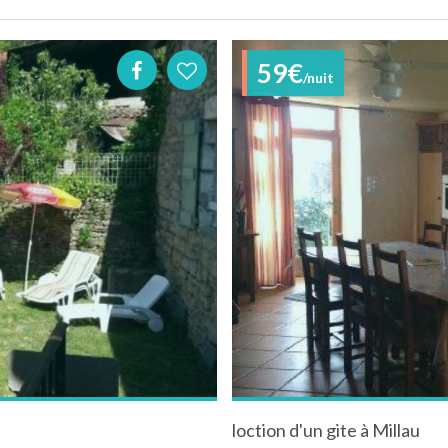
59€
/nuit
loction d'un gite à Millau