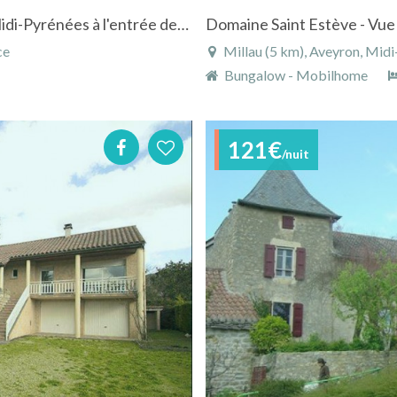
Gîte "Le Plô" à La Cresse dans l'Aveyron en Midi-Pyrénées à l'entrée des Gorges du Tarn
Domaine Saint Estève - Vue 
ce
Millau (5 km), Aveyron, Midi
Bungalow - Mobilhome
121€
/nuit