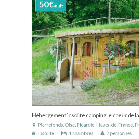
50€
/nuit
Pierrefonds, Oise, Picardie, Hauts-de-France, F
Insolite
4 chambres
2 personnes