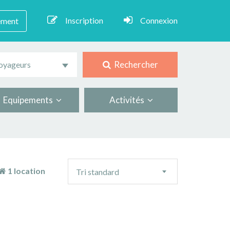
Inscription
Connexion
ement
Rechercher
oyageurs
Equipements
Activités
Ordre
1 location
Tri standard
de
tri