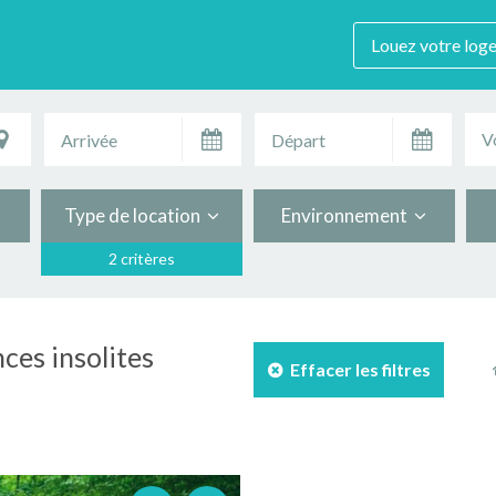
Louez votre log
V
Type de location
Environnement
2 critères
ces insolites
Effacer les filtres