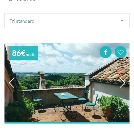
Ordre
Tri standard
de
tri
86€
/nuit