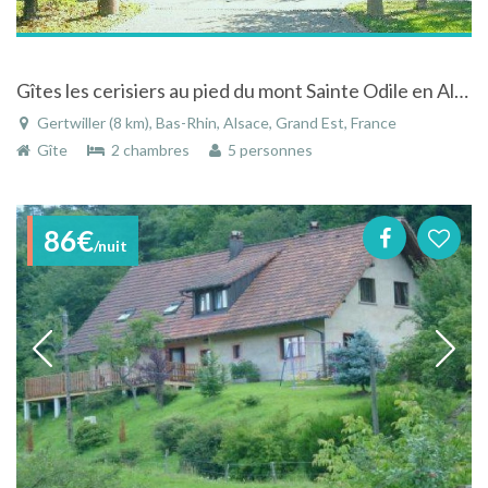
Gîtes les cerisiers au pied du mont Sainte Odile en Alsace
Gertwiller (8 km), Bas-Rhin, Alsace, Grand Est, France
Gîte
2 chambres
5 personnes
86€
/nuit