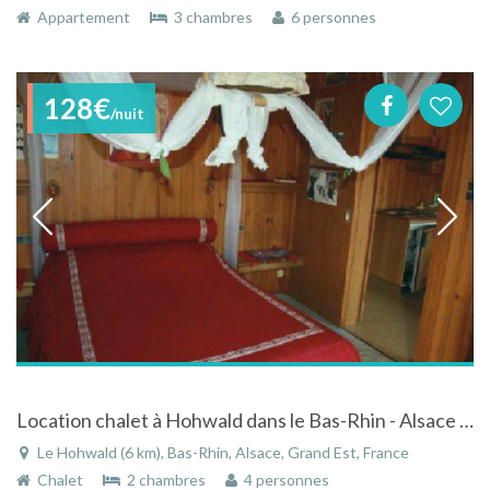
Appartement
3 chambres
6 personnes
128€
/nuit
Location chalet à Hohwald dans le Bas-Rhin - Alsace à la campagne
Le Hohwald (6 km), Bas-Rhin, Alsace, Grand Est, France
Chalet
2 chambres
4 personnes