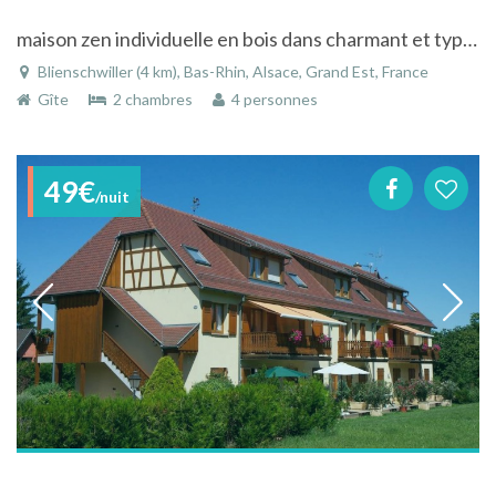
maison zen individuelle en bois dans charmant et typique village viticole
Blienschwiller (4 km), Bas-Rhin, Alsace, Grand Est, France
Gîte
2 chambres
4 personnes
49€
/nuit