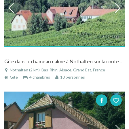
Gîte dans un hameau calme à Nothalten sur la route des vins en Alsace.
Nothalten (2 km), Bas-Rhin, Alsace, Grand Est, France
Gîte
4 chambres
10 personnes