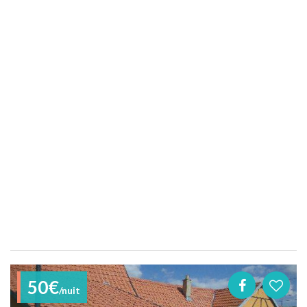
50€
/nuit