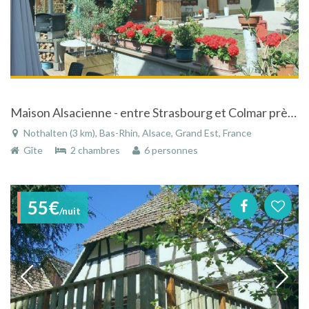
Maison Alsacienne - entre Strasbourg et Colmar près de Europa Park - près des sites touristiques les plus connus
Nothalten (3 km), Bas-Rhin, Alsace, Grand Est, France
Gîte
2 chambres
6 personnes
55€
/nuit