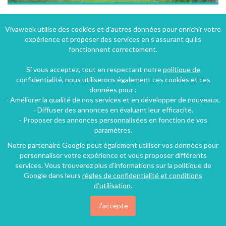
Gite des Cerisiers a Neuve-Eglise en Alsace
Vivaweek utilise des cookies et d'autres données pour enrichir votre
expérience et proposer des services en s'assurant qu'ils
Neuve-Église (9 km), Bas-Rhin, Alsace, Grand Est, France
fonctionnent correctement.
Villa
3 chambres
8 personnes
Si vous acceptez, tout en respectant notre
politique de
confidentialité
, nous utiliserons également ces cookies et ces
données pour :
66€
- Améliorer la qualité de nos services et en développer de nouveaux.
/nuit
- Diffuser des annonces en évaluant leur efficacité.
- Proposer des annonces personnalisées en fonction de vos
paramètres.
Notre partenaire Google peut également utiliser vos données pour
personnaliser votre expérience et vous proposer différents
services. Vous trouverez plus d'informations sur la politique de
Google dans leurs
règles de confidentialité et conditions
d'utilisation
.
J'accepte