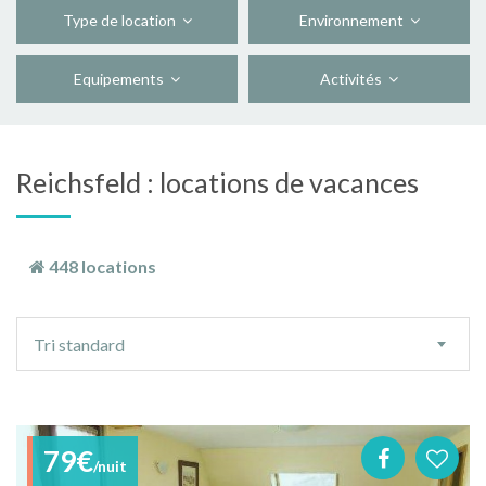
Type de location
Environnement
Equipements
Activités
Reichsfeld : locations de vacances
448 locations
Ordre
Tri standard
de
tri
79€
/nuit