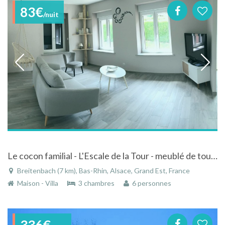
83€
/nuit
Le cocon familial - L'Escale de la Tour - meublé de tourisme 4**** - Alsace
Breitenbach (7 km), Bas-Rhin, Alsace, Grand Est, France
Maison - Villa
3 chambres
6 personnes
336€