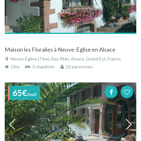
Maison les Floralies à Neuve-Eglise en Alsace
Neuve-Église (7 km), Bas-Rhin, Alsace, Grand Est, France
Gîte
3 chambres
22 personnes
65€
/nuit