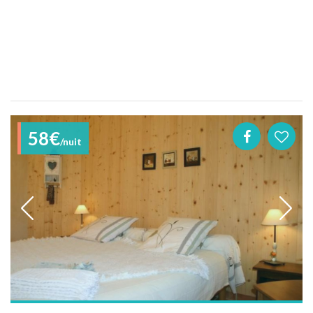
58€
/nuit