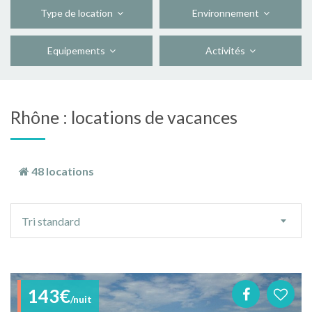
Type de location
Environnement
Equipements
Activités
Rhône : locations de vacances
48 locations
Ordre
Tri standard
de
tri
143€
/nuit