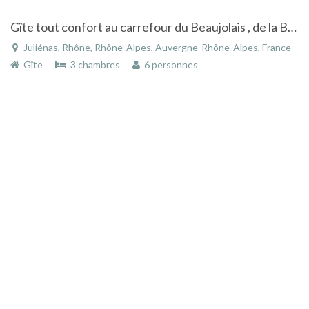
Gîte tout confort au carrefour du Beaujolais , de la Bourgogne et de la Bresse
Juliénas, Rhône, Rhône-Alpes, Auvergne-Rhône-Alpes, France
Gîte
3 chambres
6 personnes