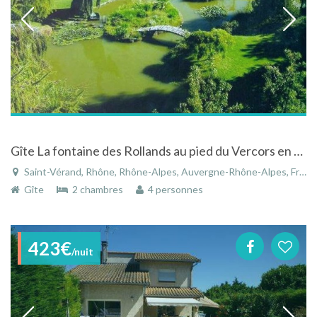
Gîte La fontaine des Rollands au pied du Vercors en Isère
Saint-Vérand, Rhône, Rhône-Alpes, Auvergne-Rhône-Alpes, France
Gîte
2 chambres
4 personnes
423€
/nuit