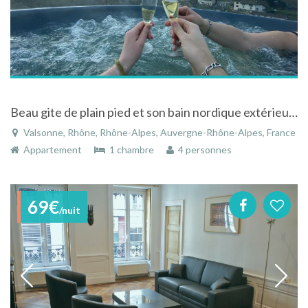
Beau gite de plain pied et son bain nordique extérieur en plein Beaujolais Vert
Valsonne, Rhône, Rhône-Alpes, Auvergne-Rhône-Alpes, France
Appartement
1 chambre
4 personnes
69€
/nuit