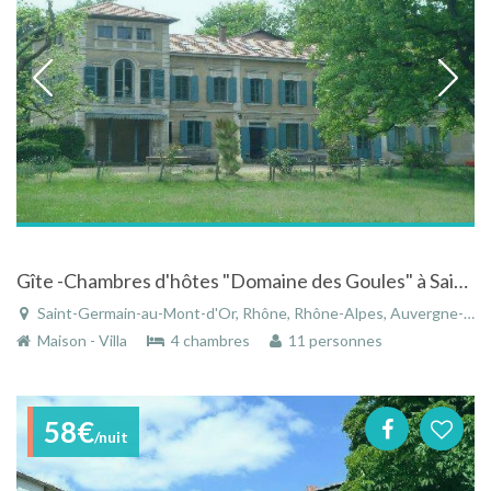
Gîte -Chambres d'hôtes "Domaine des Goules" à Saint-Germain-au-Mont-d'Or - Rhône-Alpes à la campagne
Saint-Germain-au-Mont-d'Or, Rhône, Rhône-Alpes, Auvergne-Rhône-Alpes, France
Maison - Villa
4 chambres
11 personnes
58€
/nuit