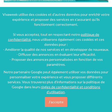
Chambres d'hôtes "Le Clos des Tanneurs" au pied du Beaujolais
Vivaweek utilise des cookies et d'autres données pour enrichir votre
expérience et proposer des services en s'assurant qu'ils
Taponas, Rhône, Rhône-Alpes, Auvergne-Rhône-Alpes, France
fonctionnent correctement.
Chambre d'hôtes
3 chambres
10 personnes
Si vous acceptez, tout en respectant notre
politique de
confidentialité
, nous utiliserons également ces cookies et ces
données pour :
60€
- Améliorer la qualité de nos services et en développer de nouveaux.
/nuit
- Diffuser des annonces en évaluant leur efficacité.
- Proposer des annonces personnalisées en fonction de vos
paramètres.
Notre partenaire Google peut également utiliser vos données pour
personnaliser votre expérience et vous proposer différents
services. Vous trouverez plus d'informations sur la politique de
Google dans leurs
règles de confidentialité et conditions
d'utilisation
.
J'accepte