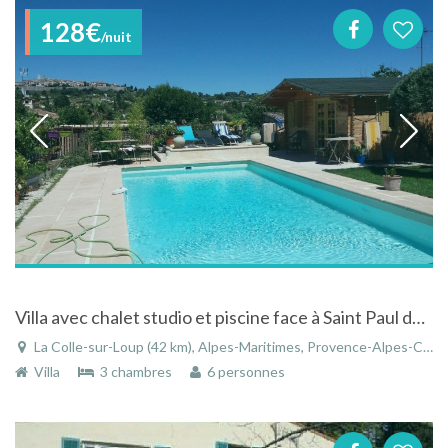
128€
/nuit
Villa avec chalet studio et piscine face à Saint Paul de Vence
La Colle-sur-Loup (42 km), Alpes-Maritimes, Provence-Alpes-Côte d'Azur, France
Villa
3 chambres
6 personnes