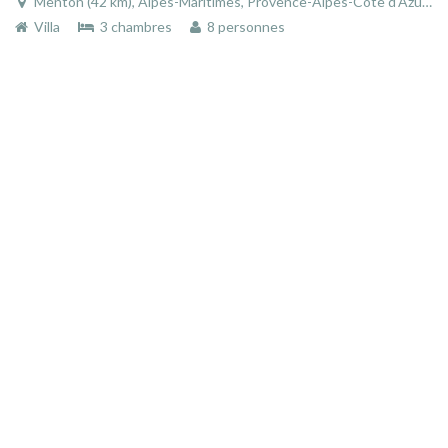
Menton (42 km), Alpes-Maritimes, Provence-Alpes-Côte d'Azur, France
Villa
3 chambres
8 personnes