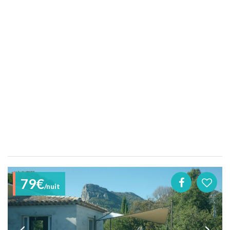
79€
/nuit