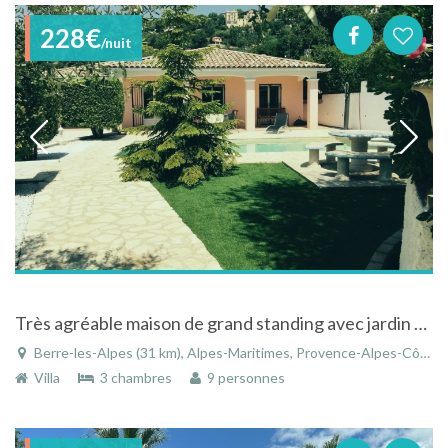
228€
/nuit
Très agréable maison de grand standing avec jardin et piscine
Berre-les-Alpes (31 km), Alpes-Maritimes, Provence-Alpes-Côte d'Azur, France
Villa
3 chambres
9 personnes