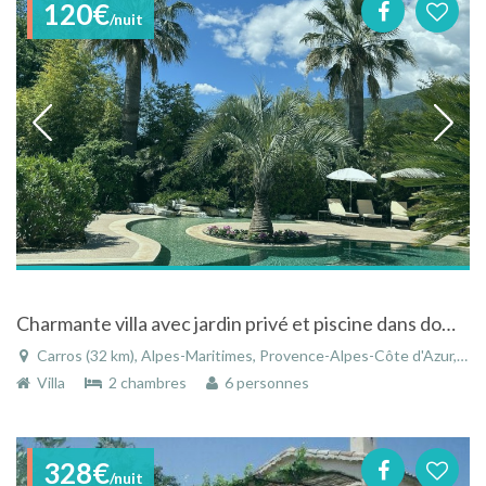
120€
/nuit
Charmante villa avec jardin privé et piscine dans domaine privé à 15 km de Nice et de la mer
Carros (32 km), Alpes-Maritimes, Provence-Alpes-Côte d'Azur, France
Villa
2 chambres
6 personnes
328€
/nuit