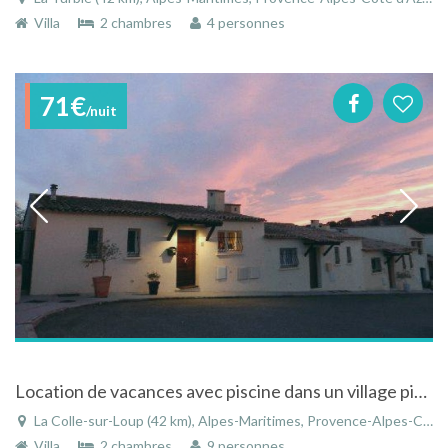
Villa
2 chambres
4 personnes
71€
/nuit
Location de vacances avec piscine dans un village pittoresque
La Colle-sur-Loup (42 km), Alpes-Maritimes, Provence-Alpes-Côte d'Azur, France
Villa
2 chambres
9 personnes