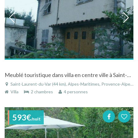
Meublé touristique dans villa en centre ville à Saint-Laurent-du-Var
Saint-Laurent-du-Var (44 km), Alpes-Maritimes, Provence-Alpes-Côte d'Azur, France
Villa
2 chambres
4 personnes
593€
/nuit