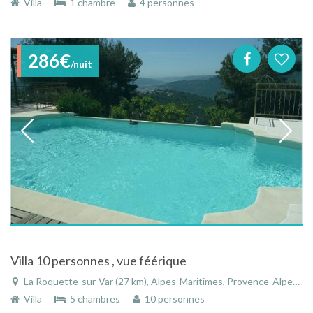
Villa
1 chambre
4 personnes
286€
/nuit
Villa 10 personnes , vue féérique
La Roquette-sur-Var (27 km), Alpes-Maritimes, Provence-Alpes-Côte d'Azur, France
Villa
5 chambres
10 personnes