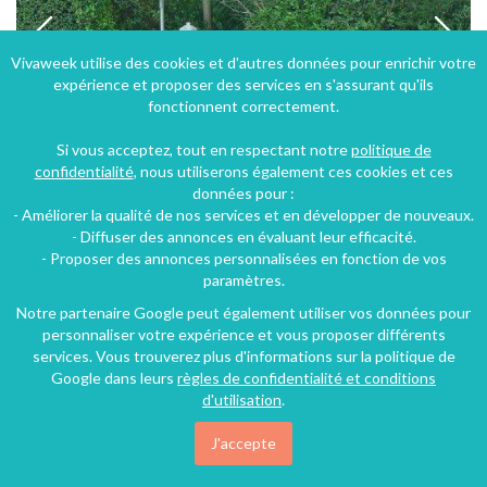
Vivaweek utilise des cookies et d'autres données pour enrichir votre
expérience et proposer des services en s'assurant qu'ils
fonctionnent correctement.
Si vous acceptez, tout en respectant notre
politique de
confidentialité
, nous utiliserons également ces cookies et ces
données pour :
- Améliorer la qualité de nos services et en développer de nouveaux.
villa" casa greca" à Menton sur la Riviera avec piscine et vue sur mer
- Diffuser des annonces en évaluant leur efficacité.
- Proposer des annonces personnalisées en fonction de vos
Menton (44 km), Alpes-Maritimes, Provence-Alpes-Côte d'Azur, France
paramètres.
Villa
6 chambres
12 personnes
Notre partenaire Google peut également utiliser vos données pour
personnaliser votre expérience et vous proposer différents
services. Vous trouverez plus d'informations sur la politique de
Google dans leurs
règles de confidentialité et conditions
378€
/nuit
d'utilisation
.
J'accepte