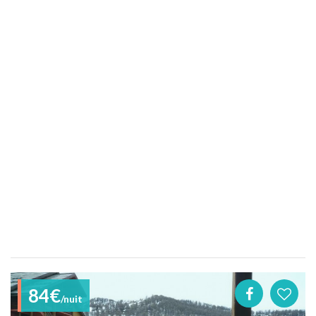
84€
/nuit