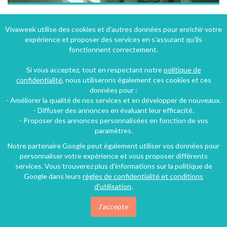
Chaleureux appartement 9 pers à Risoul dans les Hautes Alpes
Vivaweek utilise des cookies et d'autres données pour enrichir votre
expérience et proposer des services en s'assurant qu'ils
Station de Risoul 1850 (3 km), Hautes-Alpes, Provence-Alpes-Côte d'Azur, France
fonctionnent correctement.
Appartement
3 chambres
9 personnes
Si vous acceptez, tout en respectant notre
politique de
confidentialité
, nous utiliserons également ces cookies et ces
données pour :
157€
- Améliorer la qualité de nos services et en développer de nouveaux.
/nuit
- Diffuser des annonces en évaluant leur efficacité.
- Proposer des annonces personnalisées en fonction de vos
paramètres.
Notre partenaire Google peut également utiliser vos données pour
personnaliser votre expérience et vous proposer différents
services. Vous trouverez plus d'informations sur la politique de
Google dans leurs
règles de confidentialité et conditions
d'utilisation
.
J'accepte