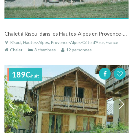
Chalet à Risoul dans les Hautes-Alpes en Provence-Alpes-Côte d'Azur avec vue dégagée sur le parc
Risoul, Hautes-Alpes, Provence-Alpes-Côte d'Azur, France
Chalet
3 chambres
12 personnes
189€
/nuit