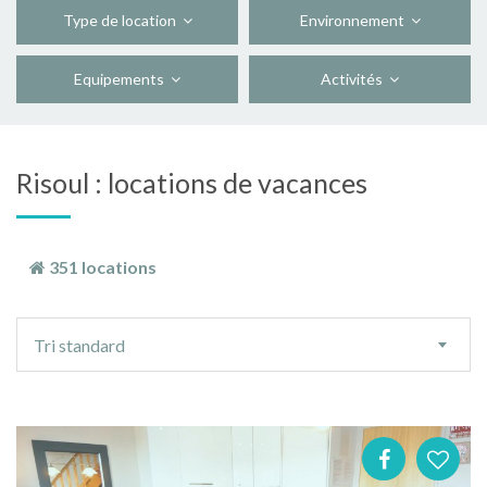
Type de location
Environnement
Equipements
Activités
Risoul : locations de vacances
351 locations
Ordre
Tri standard
de
tri