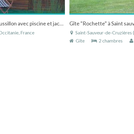
2 gîtes luxueux dans le Gard - Languedoc-Roussillon avec piscine et jacuzzi
Gîte "Rochette" à Saint sau
Occitanie, France
Saint-Sauveur-de-Cruzières (5 km
Gîte
2 chambres