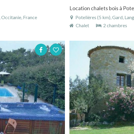
Location chalets bois à Pote
 Occitanie, France
Potelières (5 km), Gard, Lan
Chalet
2 chambres