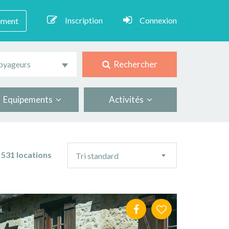
Inscription
Connexion
ement
Rechercher
oyageurs
Equipements
Activités
Ordre
531 locations
Tri standard
de
tri