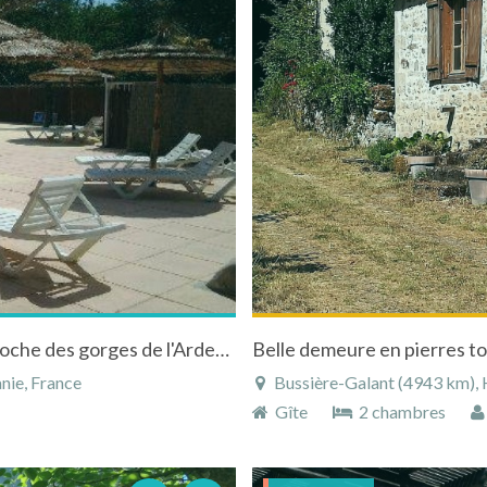
camping Universal 4étoiles bord de rivière proche des gorges de l'Ardeche, Cevennes
Belle demeure en pierres to
nie, France
Bussière-Galant (4943 km), H
Gîte
2 chambres