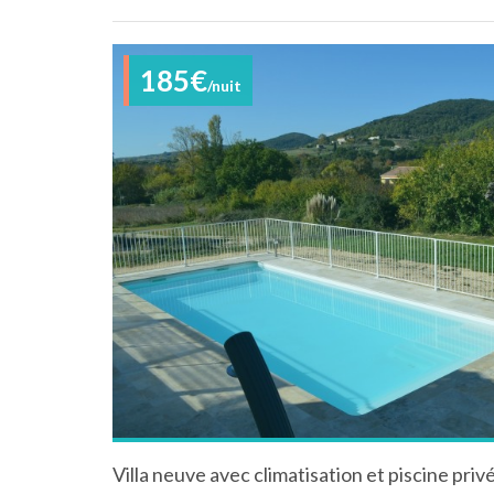
185€
/nuit