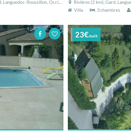
doc-Roussillon, Occitanie, France
Rivières (2 km), Gard, Langu
Villa
3 chambres
23€
/nuit