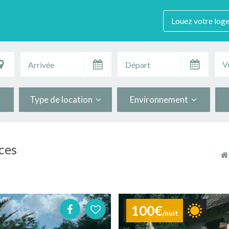
Louez votre log
V
Type de location
Environnement
ces
100€
/nuit