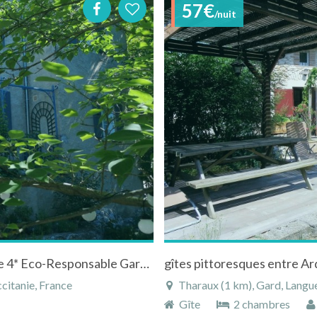
57€
/nuit
La Réboussière Gîte de Charme de Caractère 4* Eco-Responsable Garantie COVID-19
gîtes pittoresques entre A
citanie, France
Tharaux (1 km), Gard, Langue
Gîte
2 chambres