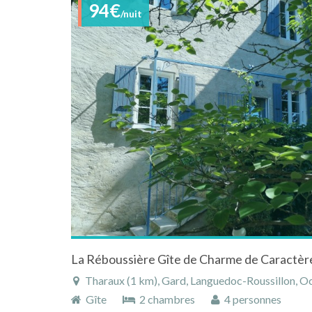
94€
/nuit
Tharaux (1 km), Gard, Languedoc-Roussillon, Oc
Gîte
2 chambres
4 personnes