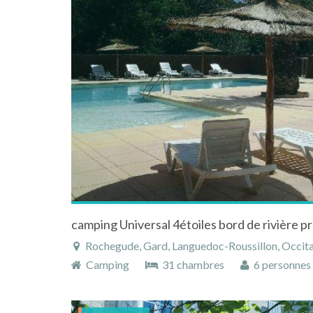
Rochegude, Gard, Languedoc-Roussillon, Occita
Camping
31 chambres
6 personnes