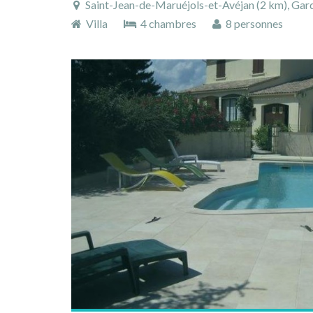
Saint-Jean-de-Maruéjols-et-Avéjan (2 km), Gard, Langue
Villa
4 chambres
8 personnes