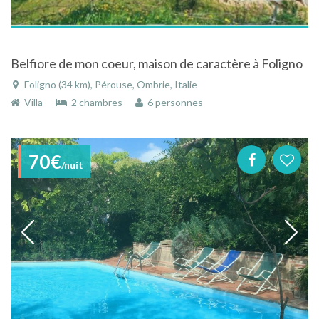
Belfiore de mon coeur, maison de caractère à Foligno
Foligno (34 km), Pérouse, Ombrie, Italie
Villa
2 chambres
6 personnes
70€
/nuit