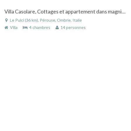
Villa Casolare, Cottages et appartement dans magnifique propriété de l'Ombrie
Le Pulci (36 km), Pérouse, Ombrie, Italie
Villa
4 chambres
14 personnes