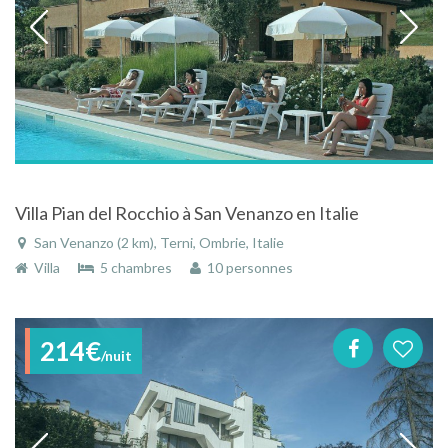
Villa Pian del Rocchio à San Venanzo en Italie
San Venanzo (2 km), Terni, Ombrie, Italie
Villa
5 chambres
10 personnes
214€
/nuit