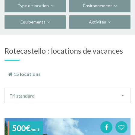
Type de location
Environnement
Equipements
Activités
Rotecastello : locations de vacances
15 locations
Ordre
Tri standard
de
tri
500€
/nuit