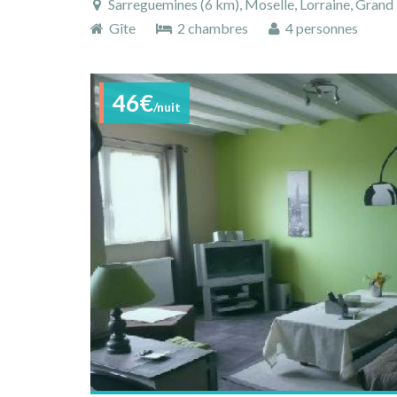
Sarreguemines (6 km), Moselle, Lorraine, Grand 
Gîte
2 chambres
4 personnes
46€
/nuit