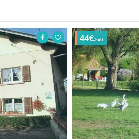
44€
/nuit