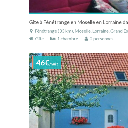
Fénétrange (33 km), Moselle, Lorraine, Grand Es
Gîte
1 chambre
2 personnes
46€
/nuit