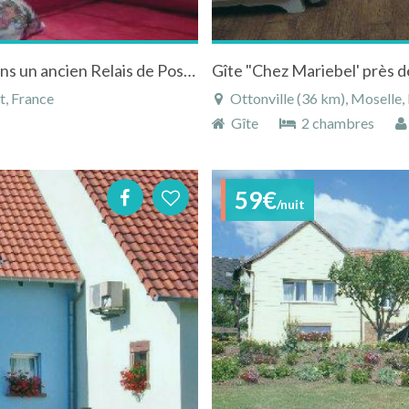
Gîte à Fénétrange en Moselle en Lorraine dans un ancien Relais de Poste
t, France
Ottonville (36 km), Moselle, 
Gîte
2 chambres
59€
/nuit