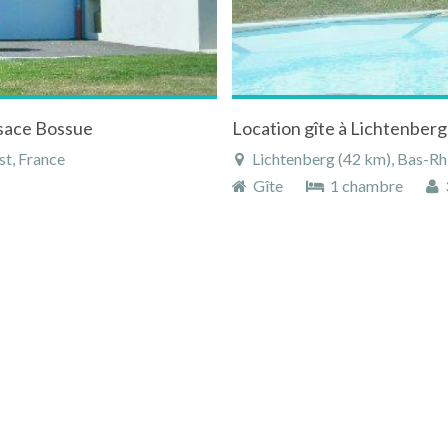
lsace Bossue
st, France
Lichtenberg (42 km), Bas-Rhi
Gîte
1 chambre
3