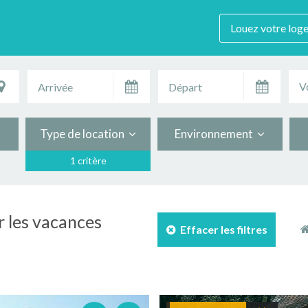
Louez votre log
V
Type de location
Environnement
1 critère
r les vacances
Effacer les filtres