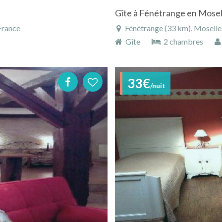
France
Fénétrange (33 km), Moselle,
Gîte
2 chambres
33€
/nuit