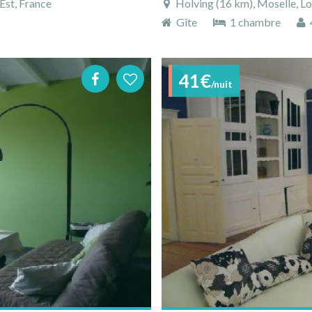
Est, France
Holving (16 km), Moselle, Lo
Gîte
1 chambre
4
41€
/nuit