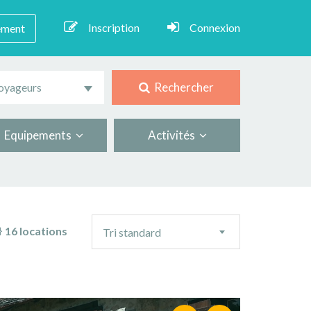
Inscription
Connexion
ement
Rechercher
oyageurs
Equipements
Activités
Ordre
16 locations
Tri standard
de
tri