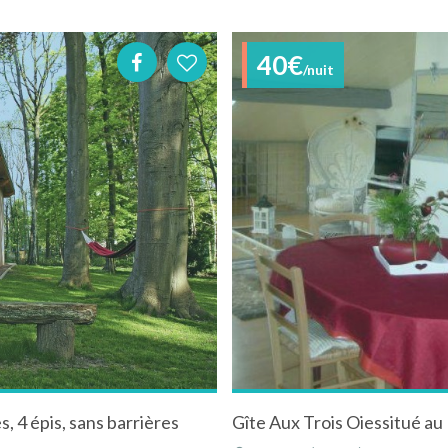
40€
/nuit
s, 4 épis, sans barrières
Gîte Aux Trois Oiessitué au