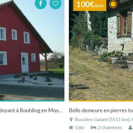
100€
/nuit
Gite dans maison indépendante et cadre verdoyant à Rouhling en Moselle en Lorraine
Belle demeure en pierres to
Bussière-Galant (5511 km), H
Gîte
2 chambres