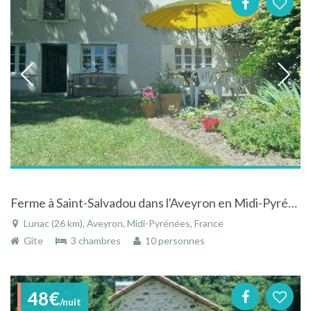
Ferme à Saint-Salvadou dans l'Aveyron en Midi-Pyrénées avec piscine privée
Lunac (26 km), Aveyron, Midi-Pyrénées, France
Gîte
3 chambres
10 personnes
48€
/nuit