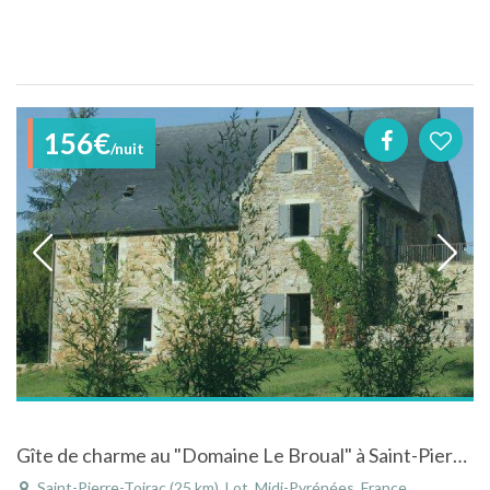
156€
/nuit
Gîte de charme au "Domaine Le Broual" à Saint-Pierre-Toirac près de Figeac - Lot - Midi-Pyrénées
Saint-Pierre-Toirac (25 km), Lot, Midi-Pyrénées, France