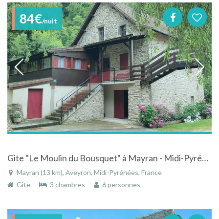
84€
/nuit
Gite "Le Moulin du Bousquet" à Mayran - Midi-Pyrénées au bord de l'Aveyron
Mayran (13 km), Aveyron, Midi-Pyrénées, France
Gîte
3 chambres
6 personnes