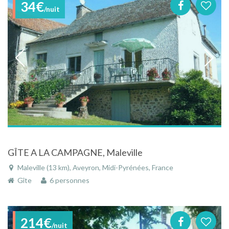
34€
/nuit
GÎTE A LA CAMPAGNE, Maleville
Maleville (13 km), Aveyron, Midi-Pyrénées, France
Gîte
6 personnes
214€
/nuit