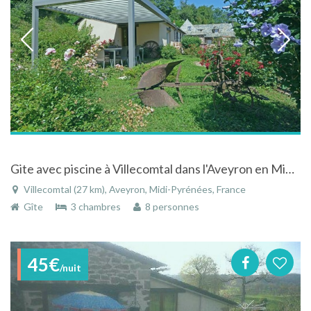
Gite avec piscine à Villecomtal dans l'Aveyron en Midi-Pyrénées
Villecomtal (27 km), Aveyron, Midi-Pyrénées, France
Gîte
3 chambres
8 personnes
45€
/nuit