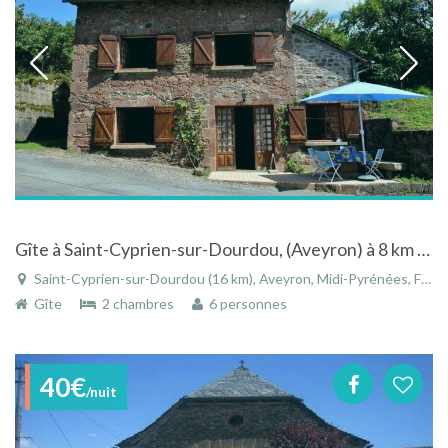
Gîte à Saint-Cyprien-sur-Dourdou, (Aveyron) à 8 km de Conques et 30 km de Rodez - Promo S34
Saint-Cyprien-sur-Dourdou (16 km), Aveyron, Midi-Pyrénées, France
Gîte
2 chambres
6 personnes
40€
/nuit