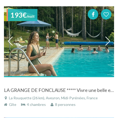
193€
/nuit
LA GRANGE DE FONCLAUSE ***** Vivre une belle expérience nature en Aveyron.
La Rouquette (26 km), Aveyron, Midi-Pyrénées, France
Gîte
4 chambres
8 personnes