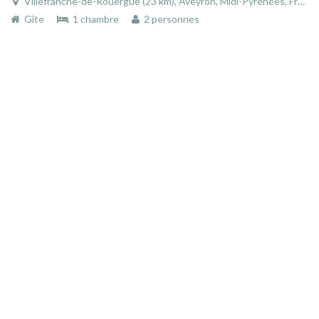
Villefranche-de-Rouergue (23 km), Aveyron, Midi-Pyrénées, France
Gîte
1 chambre
2 personnes