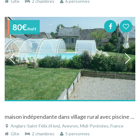
Gîte
2 chambres
6 personnes
80€
/nuit
maison indépendante dans village rural avec piscine privée couverte chauffée
Anglars-Saint-Félix (4 km), Aveyron, Midi-Pyrénées, France
Gîte
2 chambres
5 personnes