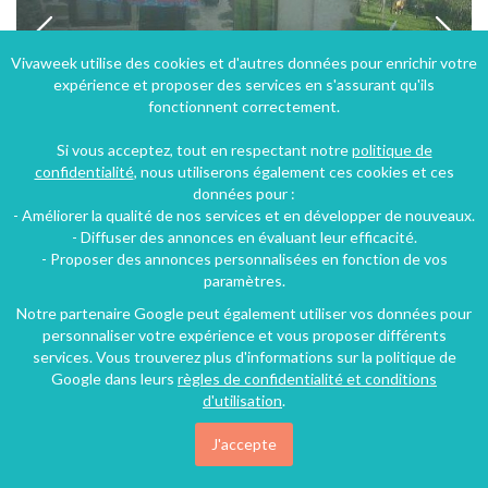
Vivaweek utilise des cookies et d'autres données pour enrichir votre
expérience et proposer des services en s'assurant qu'ils
fonctionnent correctement.
Si vous acceptez, tout en respectant notre
politique de
confidentialité
, nous utiliserons également ces cookies et ces
données pour :
- Améliorer la qualité de nos services et en développer de nouveaux.
Gite cantal 8/10prs avec piscine à Cassaniouze - Cantal - Auvergne
- Diffuser des annonces en évaluant leur efficacité.
- Proposer des annonces personnalisées en fonction de vos
Cassaniouze (28 km), Cantal, Auvergne, Auvergne-Rhône-Alpes, France
paramètres.
Gîte
3 chambres
10 personnes
Notre partenaire Google peut également utiliser vos données pour
personnaliser votre expérience et vous proposer différents
services. Vous trouverez plus d'informations sur la politique de
Google dans leurs
règles de confidentialité et conditions
82€
/nuit
d'utilisation
.
J'accepte