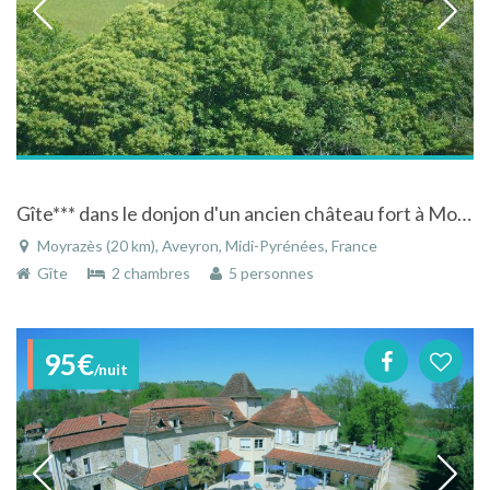
Gîte*** dans le donjon d'un ancien château fort à Moyrazès en Aveyron
Moyrazès (20 km), Aveyron, Midi-Pyrénées, France
Gîte
2 chambres
5 personnes
95€
/nuit