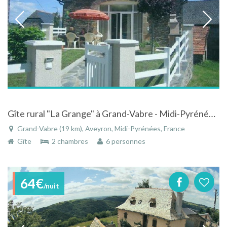
Gîte rural "La Grange" à Grand-Vabre - Midi-Pyrénées à la campagne, proche de Conques
Grand-Vabre (19 km), Aveyron, Midi-Pyrénées, France
Gîte
2 chambres
6 personnes
64€
/nuit