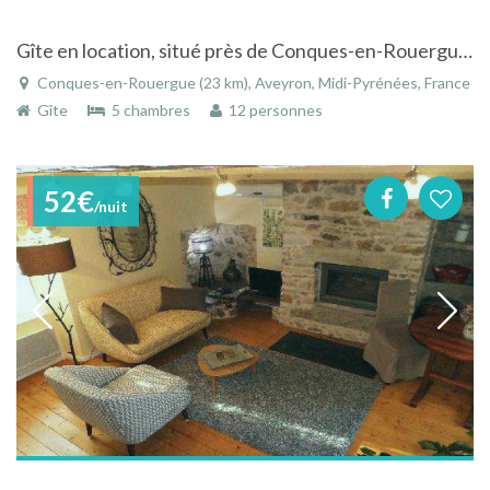
Gîte en location, situé près de Conques-en-Rouergue, en Aveyron
Conques-en-Rouergue (23 km), Aveyron, Midi-Pyrénées, France
Gîte
5 chambres
12 personnes
52€
/nuit