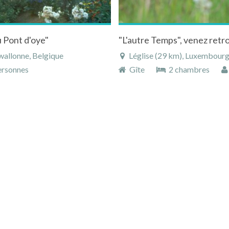
u Pont d'oye"
allonne, Belgique
Léglise (29 km), Luxembourg
rsonnes
Gîte
2 chambres