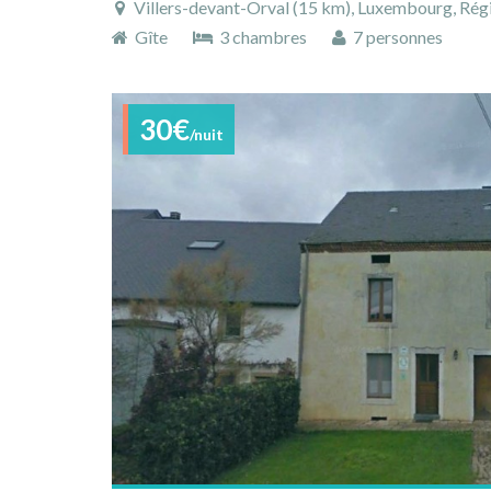
Villers-devant-Orval (15 km), Luxembourg, Régi
Gîte
3 chambres
7 personnes
30€
/nuit