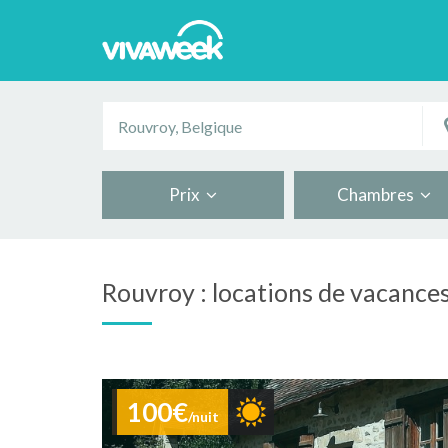
Prix
Chambres
Rouvroy : locations de vacance
100€
/nuit