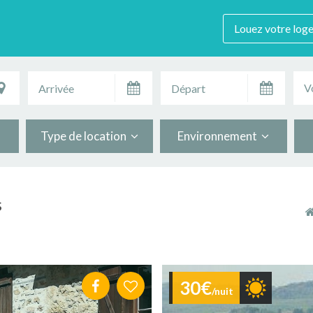
Louez votre log
V
Type de location
Environnement
s
30€
/nuit