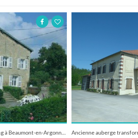
Gîte dans village Ardennais à 500m d 'un etang à Beaumont-en-Argonne - Ardennes - Champagne-Ardenne
Ancienne auberge transform