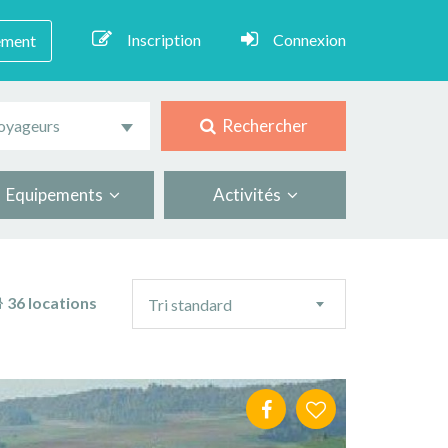
Inscription
Connexion
ement
Rechercher
oyageurs
Equipements
Activités
Ordre
36 locations
Tri standard
de
tri