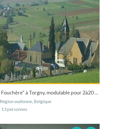
Gîte de Vigneron "Clos de la Fouchère" à Torgny, modulable pour 2à20 personnes
Région wallonne, Belgique
13 personnes