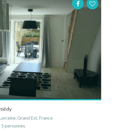
tmédy
rraine, Grand Est, France
5 personnes