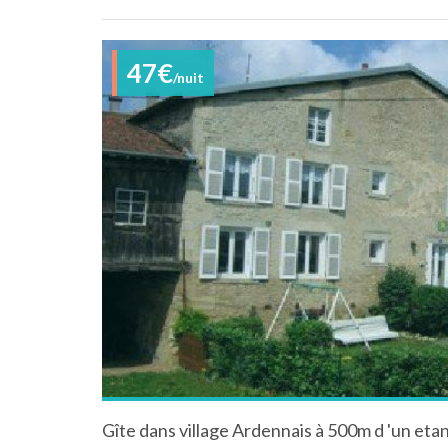
47€
/nuit