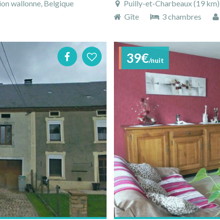
on wallonne, Belgique
Puilly-et-Charbeaux (19 km),
Gîte
3 chambres
39€
/nuit