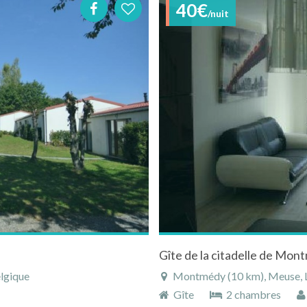
40€
/nuit
Gîte de la citadelle de Mon
elgique
Montmédy (10 km), Meuse, Lo
Gîte
2 chambres