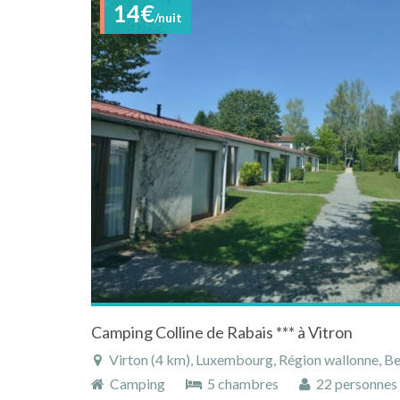
14€
/nuit
Camping Colline de Rabais *** à Vitron
Virton (4 km), Luxembourg, Région wallonne, B
Camping
5 chambres
22 personnes