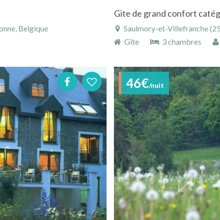
Gite de grand confort catégo
onne, Belgique
Saulmory-et-Villefranche (25
Gîte
3 chambres
46€
/nuit