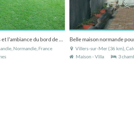
Maison à Villers sur Mer propice aux ballades et l’ambiance du bord de mer
andie, Normandie, France
Villers-sur-Mer (36 km), Ca
nes
Maison - Villa
3 cham