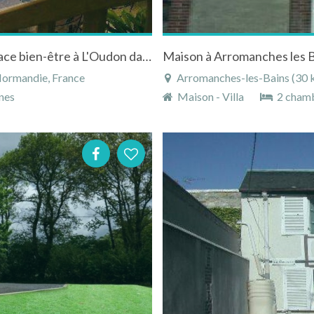
Maison avec piscine intérieure, sauna et espace bien-être à L'Oudon dans le Calvados en Normandie
Maison à Arromanches les B
Normandie, France
Arromanches-les-Bains (30 km
nes
Maison - Villa
2 cham