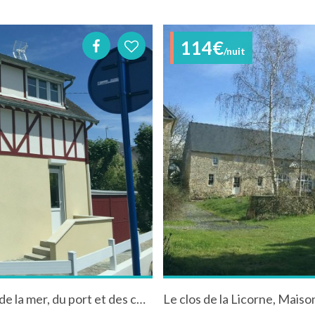
114€
/nuit
La Chimère - Riva Bella Ouistreham - proche de la mer, du port et des commerces
Le clos de la Licorne, Maiso