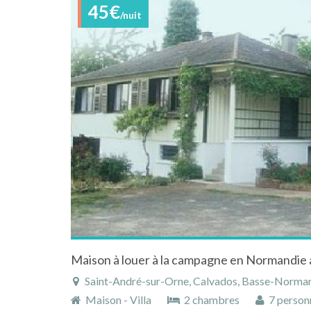
45€
/nuit
Saint-André-sur-Orne, Calvados, Basse-Norman
Maison - Villa
2 chambres
7 person