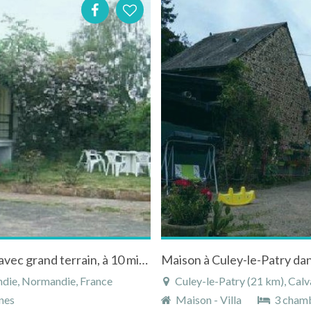
Maison à louer à la campagne en Normandie avec grand terrain, à 10 minutes de Caen
die, Normandie, France
Culey-le-Patry (21 km), Cal
nes
Maison - Villa
3 cham