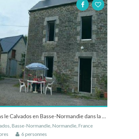
Maison à Culey-le-Patry dans le Calvados en Basse-Normandie dans la Suisse Normande
vados, Basse-Normandie, Normandie, France
bres
6 personnes