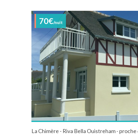
70€
/nuit