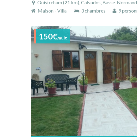
Ouistreham (21 km), Calvados, Basse-Normandi
Maison - Villa
3 chambres
9 person
150€
/nuit