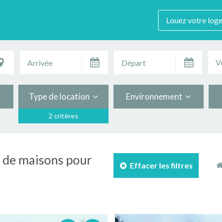
Louez votre log
V
Type de location
Environnement
2 critères
n de maisons pour
Effacer les filtres