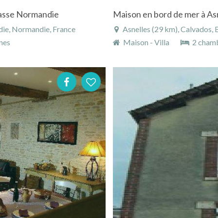
Basse Normandie
Maison en bord de mer à As
ie, Normandie, France
Asnelles (29 km), Calvados,
nes
Maison - Villa
2 cham