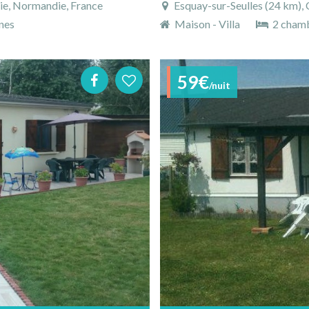
e, Normandie, France
Esquay-sur-Seulles (24 km),
nes
Maison - Villa
2 cham
59€
/nuit