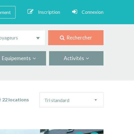
Inscription
Connexion
ement
Rechercher
oyageurs
Equipements
Activités
Ordre
22 locations
Tri standard
de
tri