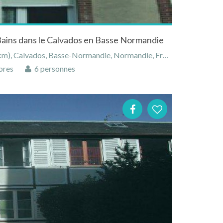
ains dans le Calvados en Basse Normandie
), Calvados, Basse-Normandie, Normandie, France
bres
6 personnes